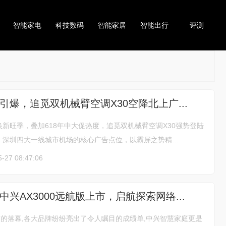
智能家电
科技数码
智能家居
智能出行
评测
引爆，追觅双机械臂空调X30空降北上广...
新旺季，叠加618年中大促热度，追觅双机械臂空调X30强势登陆
深圳四大一线城市机场的核心广告点位，以霸屏之势精...
5-27 08:47:06
兴AX3000远航版上市，启航探索网络...
节的落幕,各大品牌纷纷亮出了令人瞩目的成绩单,中兴智慧家庭更是