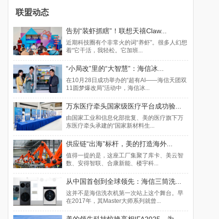
联盟动态
告别“装虾抓瞎”！联想天禧Claw...
近期科技圈有个非常火的词“养虾”。很多人幻想
着“它干活，我轻松。它加班...
“小局改”里的“大智慧”：海信冰...
在10月28日成功举办的“超有AI——海信天团双
11圆梦爆改局”活动中，海信冰...
万东医疗牵头国家级医疗平台成功验...
由国家工业和信息化部批复、美的医疗旗下万
东医疗牵头承建的“国家新材料生...
供应链“出海”标杆，美的打造海外...
值得一提的是，这座工厂集聚了库卡、美云智
数、安得智联、合康新能、楼宇科...
从中国首创到全球领先：海信三筒洗...
这并不是海信洗衣机第一次站上这个舞台。早
在2017年，其Master大师系列就曾...
美的领先科技惊艳亮相IFA2025，为...