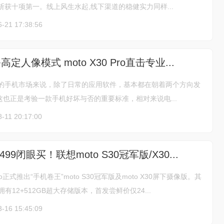
斩获十项第一。线上风生水起,线下渠道的稳健实力同样...
6-21 17:38:56
定人像模式 moto X30 Pro直击专业...
年的手机市场来说，除了日常的应用软件，基本都在朝着两个方向发
，这也正是考验一款手机好坏与否的重要标准，相对来说电...
-11 20:17:00
499闭眼买！联想moto S30冠军版/X30...
o正式推出“手机卷王”moto S30冠军版及moto X30屏下摄像版。其
版拥有12+512GB超大存储版本，首发尝鲜价仅24...
3-16 15:45:09