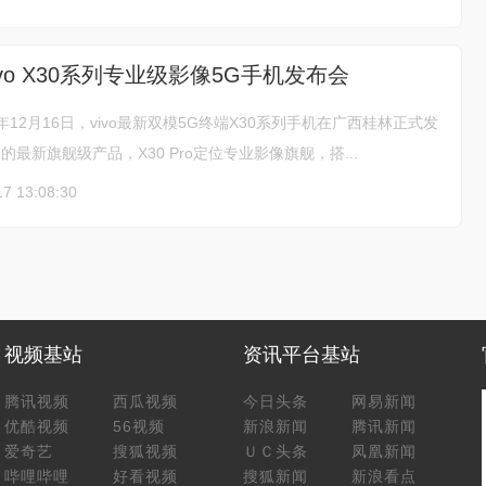
vo X30系列专业级影像5G手机发布会
年12月16日，vivo最新双模5G终端X30系列手机在广西桂林正式发
列的最新旗舰级产品，X30 Pro定位专业影像旗舰，搭...
17 13:08:30
视频基站
资讯平台基站
腾讯视频
西瓜视频
今日头条
网易新闻
优酷视频
56视频
新浪新闻
腾讯新闻
爱奇艺
搜狐视频
ＵＣ头条
凤凰新闻
哔哩哔哩
好看视频
搜狐新闻
新浪看点