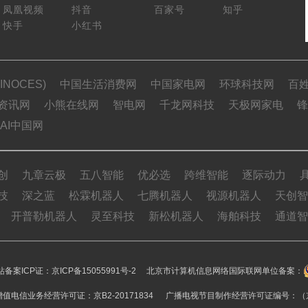
凤凰视频
抖音
百家号
知乎
快手
小红书
NOCES)
中国生活消费网
中国家电网
环球科技网
百
资讯网
小熊在线网
智电网
千龙网科技
天极网家电
锋
AI中国网
创
九章云极
五八智能
优必选
跨维智能
逐际动力
技
深之蓝
松霖机器人
七腾机器人
视源机器人
天创智
开普勒机器人
灵至科技
新松机器人
海舶科技
通道智
备案ICP证：
京ICP备15055991号-2
北京市计算机信息网络国际联网单位备案：
值电信业务经营许可证：京B2-20171834 广播电视节目制作经营许可证编号：（京