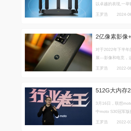
以卓越的表现,一举
王罗浩
2024-0
2亿像素影像+高
对于2022年下半
展---影像和电竞
王罗浩
2022-08
512G大内存2
3月16日，联想mot
中moto S30冠军
王罗浩
2022-0