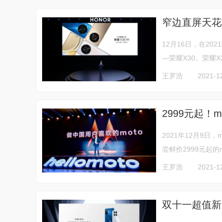
窄边直屏天花板
12月16日，在2
—荣耀X30。荣耀
王罗浩
2021-1
2999元起！m
2021年12月9日
尝鲜价2999元起的m
王罗浩
2021-1
双十一超值新品