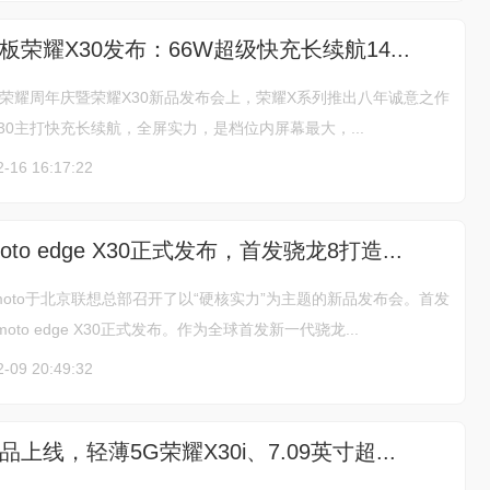
荣耀X30发布：66W超级快充长续航14...
021荣耀周年庆暨荣耀X30新品发布会上，荣耀X系列推出八年诚意之作
X30主打快充长续航，全屏实力，是档位内屏幕最大，...
2-16 16:17:22
oto edge X30正式发布，首发骁龙8打造...
，moto于北京联想总部召开了以“硬核实力”为主题的新品发布会。首发
oto edge X30正式发布。作为全球首发新一代骁龙...
2-09 20:49:32
上线，轻薄5G荣耀X30i、7.09英寸超...