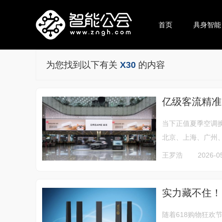
首页
具身智能
为您找到以下有关
X30
的内容
亿级客流精准
当下正值夏季空调换
北京、上海、广州、
王罗浩
2026-0
实力藏不住！中
随着618购物狂欢