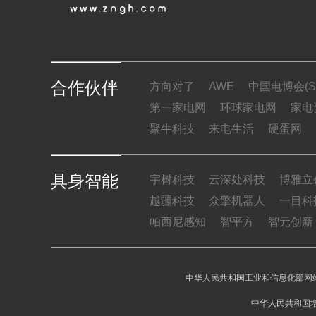
合作伙伴
方向对了
AWE
中国电博会(SI
第一家电网
环球家电网
家电
聚牛科技
来电生活
硬蛋网
具身智能
宇树科技
云深处科技
博雅立
越疆科技
众擎机器人
一目科
帕西尼感知
智平方
智元创新
中华人民共和国工业和信息化部网站
中华人民共和国增