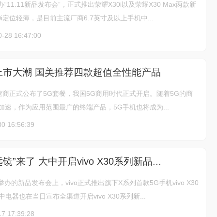
“11.11新品发布会”，正式推出荣耀X30i以及荣耀X30 Max两款新
i定位轻薄，是目前主流厂商6.7英寸及以上手机中...
0-28 16:47:00
上市大潮 国美推荐四款超值全性能产品
商正式公布了5G套餐，我国5G商用时代正式开启。随着5G的商
加速，作为应用范围最广的终端产品，5G手机也将成为...
30 16:56:39
”来了 大中开启vivo X30系列新品...
举办的新品发布会上，vivo正式推出旗下X系列首款5G手机vivo X30
。大中电器也在当日宣布全渠道开启vivo X30系列新...
17 17:39:28