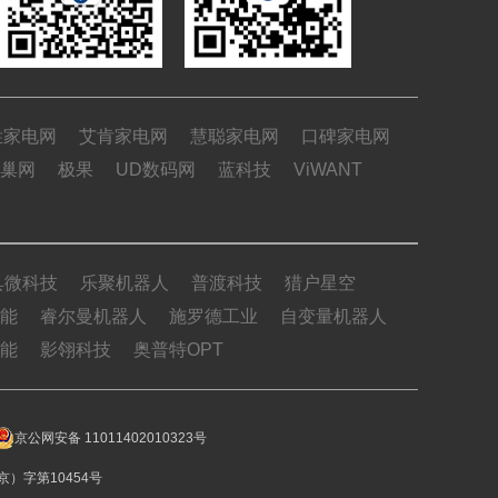
姓家电网
艾肯家电网
慧聪家电网
口碑家电网
巢网
极果
UD数码网
蓝科技
ViWANT
具微科技
乐聚机器人
普渡科技
猎户星空
能
睿尔曼机器人
施罗德工业
自变量机器人
能
影翎科技
奥普特OPT
京公网安备 11011402010323号
）字第10454号