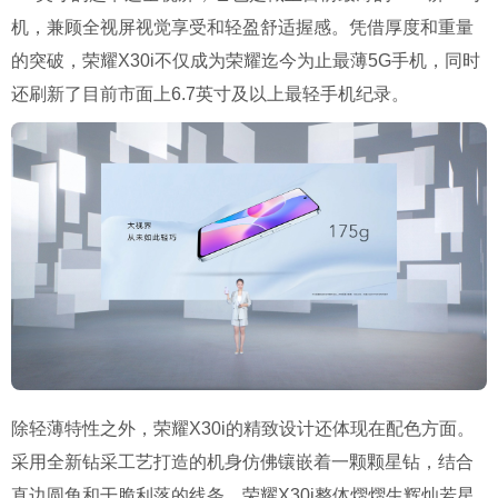
机，兼顾全视屏视觉享受和轻盈舒适握感。凭借厚度和重量
的突破，荣耀X30i不仅成为荣耀迄今为止最薄5G手机，同时
还刷新了目前市面上6.7英寸及以上最轻手机纪录。
除轻薄特性之外，荣耀X30i的精致设计还体现在配色方面。
采用全新钻采工艺打造的机身仿佛镶嵌着一颗颗星钻，结合
直边圆角和干脆利落的线条，荣耀X30i整体熠熠生辉灿若星