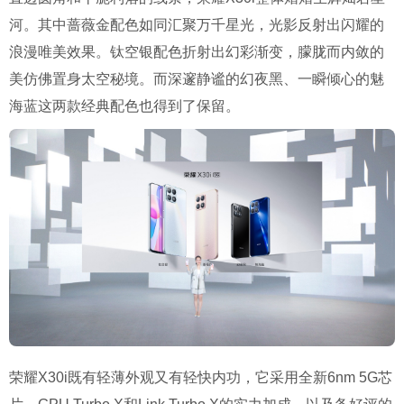
河。其中蔷薇金配色如同汇聚万千星光，光影反射出闪耀的
浪漫唯美效果。钛空银配色折射出幻彩渐变，朦胧而内敛的
美仿佛置身太空秘境。而深邃静谧的幻夜黑、一瞬倾心的魅
海蓝这两款经典配色也得到了保留。
荣耀X30i既有轻薄外观又有轻快内功，它采用全新6nm 5G芯