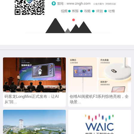
码客龙LongMini正式发布：让AI
创维AI闺蜜机F3系列惊艳亮相，全
从“回...
场景...