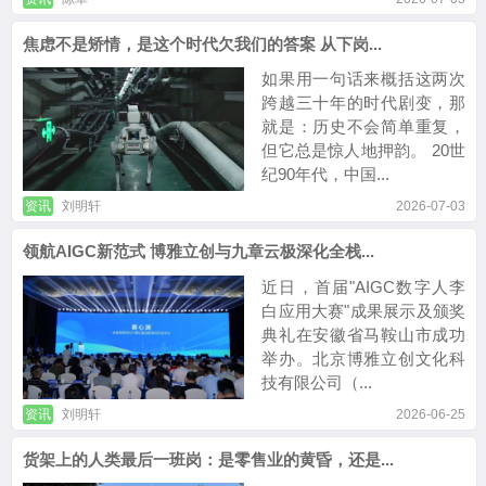
焦虑不是矫情，是这个时代欠我们的答案 从下岗...
如果用一句话来概括这两次
跨越三十年的时代剧变，那
就是：历史不会简单重复，
但它总是惊人地押韵。 20世
纪90年代，中国...
资讯
刘明轩
2026-07-03
领航AIGC新范式 博雅立创与九章云极深化全栈...
近日，首届"AIGC数字人李
白应用大赛"成果展示及颁奖
典礼在安徽省马鞍山市成功
举办。北京博雅立创文化科
技有限公司（...
资讯
刘明轩
2026-06-25
货架上的人类最后一班岗：是零售业的黄昏，还是...