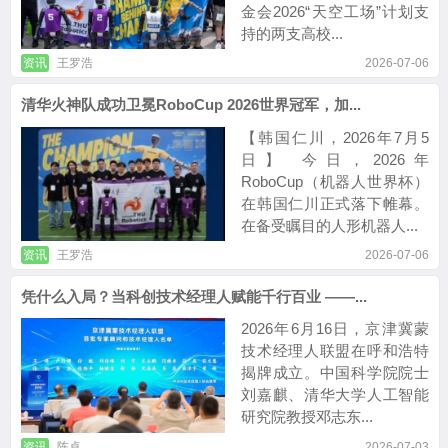
金会2026“天空工场”计划支
持的两支高校...
资讯
王罗浩
2026-07-06
清华火神队成功卫冕RoboCup 2026世界冠军，加...
【韩国仁川，2026年7月5
日】 今日，2026年
RoboCup（机器人世界杯）
在韩国仁川正式落下帷幕。
在备受瞩目的人形机器人...
资讯
王罗浩
2026-07-06
凭什么入局？当科创技术经理人赋能千行百业 ——...
2026年6月16日，京津冀蒙
技术经理人联盟在呼和浩特
揭牌成立。中国科学院院士
刘嘉麒、清华大学人工智能
研究院教授邓志东...
资讯
陈卓
2026-07-03