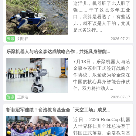
这活儿，机器脏了比人脏了
强....... 干了这么多年工业
口，我算是看透了：有些活
儿，就不该是人干的，尤其
是水务这行.....
资讯
刘明轩
2026-07-21
乐聚机器人与哈金森达成战略合作，共拓具身智能...
7月13日，乐聚机器人与哈
金森在苏州正式签订战略合
作协议，乐聚成为哈金森在
中国的核心具身智能合作伙
伴。双方将推动人...
资讯
王罗浩
2026-07-17
斩获冠军佳绩！俞浩教育基金会「天空工场」成员...
近日，2026 RoboCup机器
人世界杯仁川全球总决赛于
韩国正式落幕。俞浩教育基