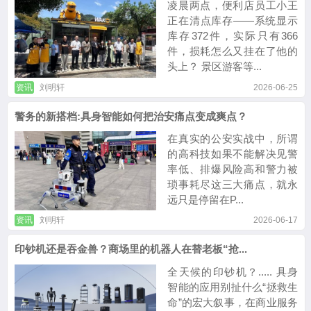
凌晨两点，便利店员工小王
正在清点库存——系统显示
库存372件，实际只有366
件，损耗怎么又挂在了他的
头上？ 景区游客等...
资讯
刘明轩
2026-06-25
警务的新搭档:具身智能如何把治安痛点变成爽点？
在真实的公安实战中，所谓
的高科技如果不能解决见警
率低、排爆风险高和警力被
琐事耗尽这三大痛点，就永
远只是停留在P...
资讯
刘明轩
2026-06-17
印钞机还是吞金兽？商场里的机器人在替老板“抢...
全天候的印钞机？..... 具身
智能的应用别扯什么“拯救生
命”的宏大叙事，在商业服务