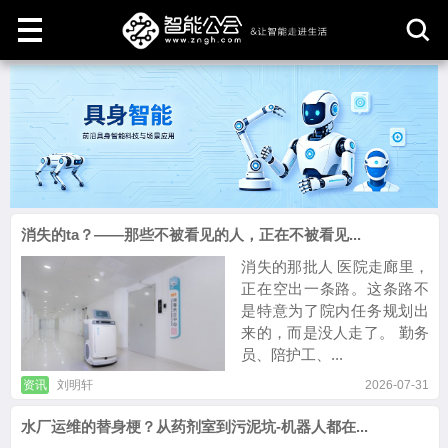
取
消
消失的ta？——那些不被看见的人，正在不被看见...
消失的那批人 医院走廊里，
正在空出一条路。这条路不
是特意为了院内任务规划出
来的，而是没人走了。 勤务
员、陪护工、...
资讯
刘明轩
2026-07-31
水厂运维的替身梗？从药剂室到污泥坑-机器人都在...