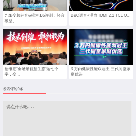
九阳变频轻音破壁机B5评测：轻音
B&O调音+满血HDMI 2.1 TCL Q...
破壁、...
创维把“全场景智慧生态”这七个
3 万内健康性能双冠王 三代同堂家
字，变...
庭优选
发表评论0条