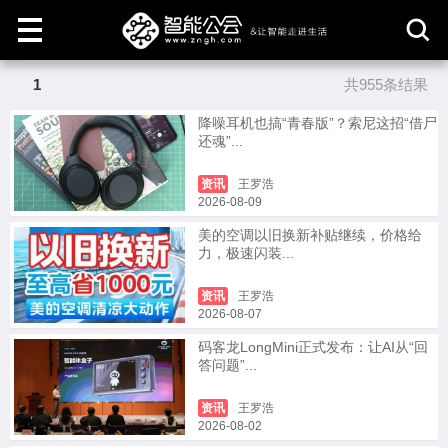
1
共955条结果
取
消
降噪耳机也搞“青春版”？索尼这招“借尸
还魂”...
资讯
王罗浩
2026-08-09
美的空调以旧换新补贴继续，价格给
力，极速闪装...
资讯
王罗浩
2026-08-07
码客龙LongMini正式发布：让AI从“回
答问题”...
资讯
王罗浩
2026-08-02