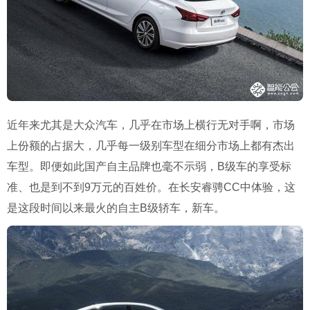
近年来尤其是大众汽车，几乎在市场上横行无对手啊，市场
上份额的占据大，几乎每一级别车型在细分市场上都有杰出
车型。即便如此国产自主品牌也毫不示弱，B级车的享受标
准、也是到不到9万元的百姓价。在长安睿骋CC中体验，这
是这段时间以来最火的自主B级轿车，新车。