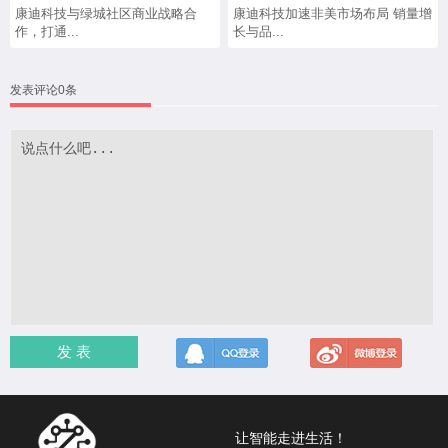
康迪科技与绿城社区商业战略合
康迪科技加速非美市场布局 销量增
作，打通...
长与品...
发表评论0条
发 表
让智能走进生活！