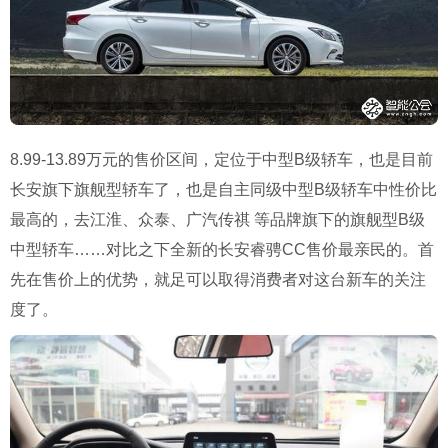
8.99-13.89万元的售价区间，定位于中型B级轿车，也是目前
长安旗下旗舰型轿车了，也是自主同级中型B级轿车中性价比
最高的，去江淮、众泰、广汽传祺 等品牌旗下的旗舰型B级
中型轿车……对比之下全新的长安睿骋CC售价最亲民的。首
先在售价上的优势，就足可以取得消费者对这台新车的关注
度了。