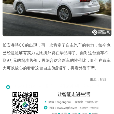
长安睿骋CC的出现，再一次肯定了自主汽车的实力，如今也
已经是足够有实力去比拼外资在华品牌了。面对这台新车不
到9万元的起步售价，再综合这台新车的性价比，咱们在选车
大可以放心的看看这台自主B级轿车，再看外资车型。
来源：转载