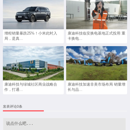
增程销量暴跌25%！小米此时入
康迪科技临安换电基地正式投用 重
局，是真...
卡换电...
康迪科技与绿城社区商业战略合
康迪科技加速非美市场布局 销量增
作，打通...
长与品...
发表评论0条