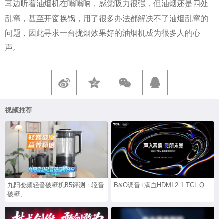
耳边听着油烟机在嗡嗡响，感觉吸力很强，但油烟还是四处
乱窜，甚至开窗换锅，用了很多办法都解决不了油烟乱窜的
问题，因此寻求一台拢烟效果好的油烟机成为很多人的心
声。
视频推荐
九阳变频轻音破壁机B5评测：轻音
B&O调音+满血HDMI 2.1 TCL Q...
破壁、...