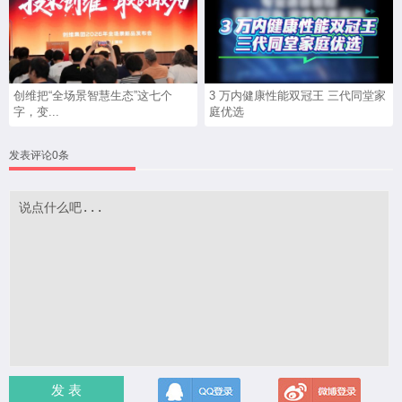
创维把“全场景智慧生态”这七个
3 万内健康性能双冠王 三代同堂家
字，变...
庭优选
发表评论0条
发 表