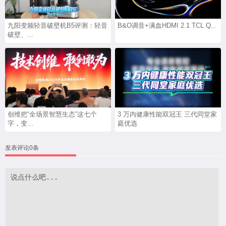
九阳变频轻音破壁机B5评测：轻音
B&O调音+满血HDMI 2.1 TCL Q...
破壁、...
创维把“全场景智慧生态”这七个
3 万内健康性能双冠王 三代同堂家
字，变...
庭优选
发表评论0条