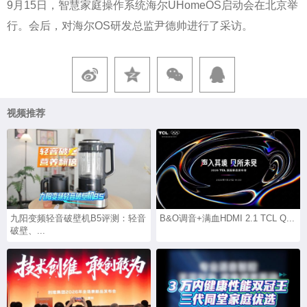
9月15日，智慧家庭操作系统海尔UHomeOS启动会在北京举
行。会后，对海尔OS研发总监尹德帅进行了采访。
视频推荐
九阳变频轻音破壁机B5评测：轻音
B&O调音+满血HDMI 2.1 TCL Q...
破壁、...