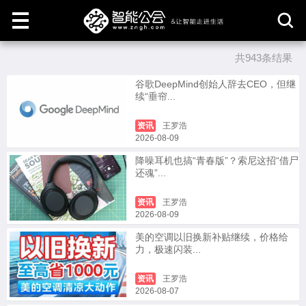
共943条结果
取
消
谷歌DeepMind创始人辞去CEO，但继
续“垂帘...
资讯
王罗浩
2026-08-09
降噪耳机也搞“青春版”？索尼这招“借尸
还魂”...
资讯
王罗浩
2026-08-09
美的空调以旧换新补贴继续，价格给
力，极速闪装...
资讯
王罗浩
2026-08-07