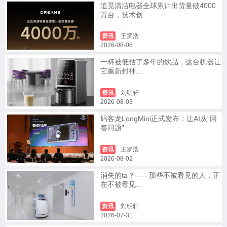
追觅清洁电器全球累计出货量破4000
万台，技术创...
资讯
王罗浩
2026-08-06
一杯被低估了多年的饮品，这台机器让
它重新封神...
资讯
刘明轩
2026-08-03
码客龙LongMini正式发布：让AI从“回
答问题”...
资讯
王罗浩
2026-08-02
消失的ta？——那些不被看见的人，正
在不被看见...
资讯
刘明轩
2026-07-31