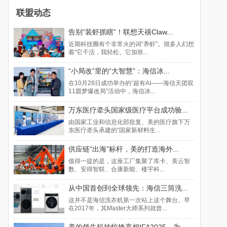
联盟动态
告别“装虾抓瞎”！联想天禧Claw...
近期科技圈有个非常火的词“养虾”。很多人幻想
着“它干活，我轻松。它加班...
“小局改”里的“大智慧”：海信冰...
在10月28日成功举办的“超有AI——海信天团双
11圆梦爆改局”活动中，海信冰...
万东医疗牵头国家级医疗平台成功验...
由国家工业和信息化部批复、美的医疗旗下万
东医疗牵头承建的“国家新材料生...
供应链“出海”标杆，美的打造海外...
值得一提的是，这座工厂集聚了库卡、美云智
数、安得智联、合康新能、楼宇科...
从中国首创到全球领先：海信三筒洗...
这并不是海信洗衣机第一次站上这个舞台。早
在2017年，其Master大师系列就曾...
美的领先科技惊艳亮相IFA2025，为...