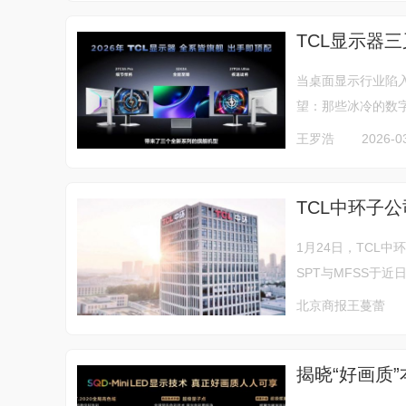
TCL显示器
当桌面显示行业陷入
望：那些冰冷的数字
王罗浩
2026-0
TCL中环子公司
1月24日，TCL中
SPT与MFSS于近
北京商报王蔓蕾
揭晓“好画质”