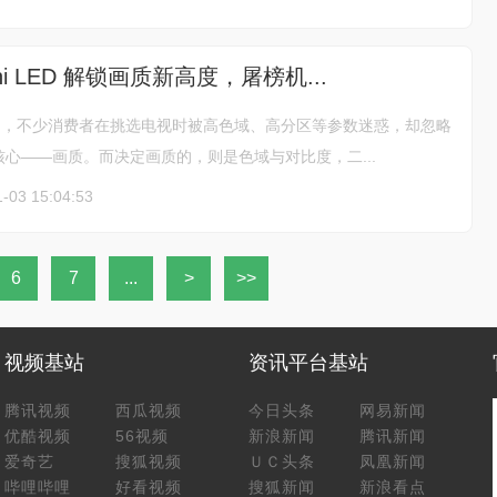
ini LED 解锁画质新高度，屠榜机...
将启，不少消费者在挑选电视时被高色域、高分区等参数迷惑，却忽略
心——画质。而决定画质的，则是色域与对比度，二...
-03 15:04:53
6
7
...
>
>>
视频基站
资讯平台基站
腾讯视频
西瓜视频
今日头条
网易新闻
优酷视频
56视频
新浪新闻
腾讯新闻
爱奇艺
搜狐视频
ＵＣ头条
凤凰新闻
哔哩哔哩
好看视频
搜狐新闻
新浪看点