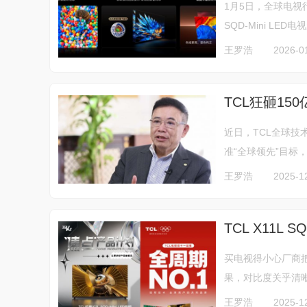
1月5日，全球电视行
SQD-Mini LE
王罗浩
2026-0
TCL狂砸15
近日，TCL全球技
准“全球领先”目标，
王罗浩
2025-1
TCL X11L 
买电视得小心厂商
果，对比度关乎清晰
王罗浩
2025-1