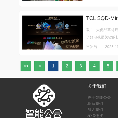
TCL SQD-M
双 11 大促战幕
了好电视最关键的核
王罗浩
2025-11
<<
<
1
2
3
4
5
关于我们
关于智能公会
联系我们
加入我们
友情连接