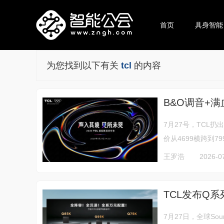
首页
具身智能
为您找到以下有关
tcl
的内容
B&O调音+满血
7月27号，TCL扔
价从4699横跨到7
王罗浩
2026-0
TCL发布Q
7月27日，全球So