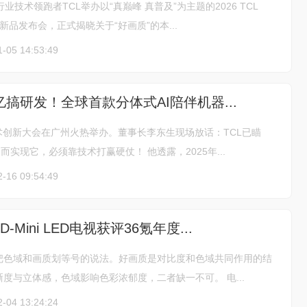
业技术领跑者TCL举办以“真巅峰 真普及”为主题的2026 TCL
D电视新品发布会，正式揭晓关于“好画质”的本...
1-05 14:53:49
0亿搞研发！全球首款分体式AI陪伴机器...
术创新大会在广州火热举办。董事长李东生现场放话：TCL已瞄
而实现它，必须靠技术打赢硬仗！ 他透露，2025年...
2-16 09:54:49
SQD-Mini LED电视获评36氪年度...
把色域和画质划等号的说法。好画质是对比度和色域共同作用的结
度与立体感，色域影响色彩浓郁度，二者缺一不可。 电...
2-04 13:24:24