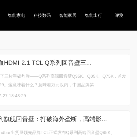
智能家电
科技数码
智能家居
智能出行
评测
HDMI 2.1 TCL Q系列回音壁三...
出了三枚重磅炸弹——Q系列高端回音壁Q95K、Q85K、Q75K，首发
999。这意味着什么？意味着万元以内，中国品牌第...
7-27 18:43:29
系列旗舰回音壁：打破海外垄断，高端影...
undbar出货量领先品牌TCL正式发布Q系列高端回音壁Q95K、