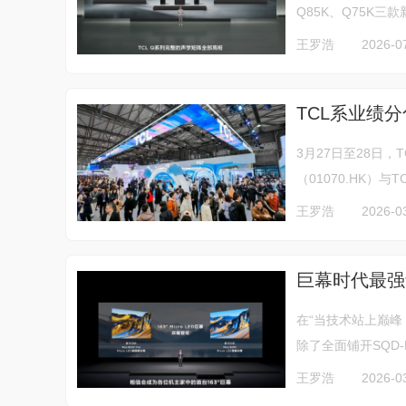
Q85K、Q75K三
王罗浩
2026-0
TCL系业绩
3月27日至28日，
（01070.HK）与T
王罗浩
2026-0
巨幕时代最强音！
在“当技术站上巅峰 普
除了全面铺开SQD-M
王罗浩
2026-0