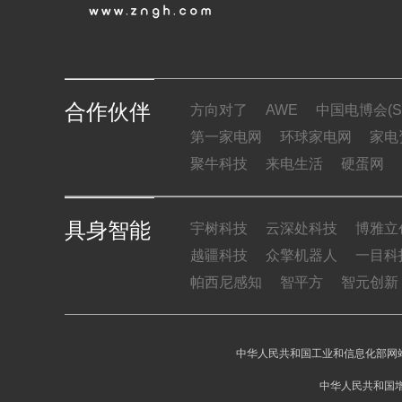
合作伙伴
方向对了
AWE
中国电博会(SI
第一家电网
环球家电网
家电
聚牛科技
来电生活
硬蛋网
具身智能
宇树科技
云深处科技
博雅立
越疆科技
众擎机器人
一目科
帕西尼感知
智平方
智元创新
中华人民共和国工业和信息化部网站
中华人民共和国增