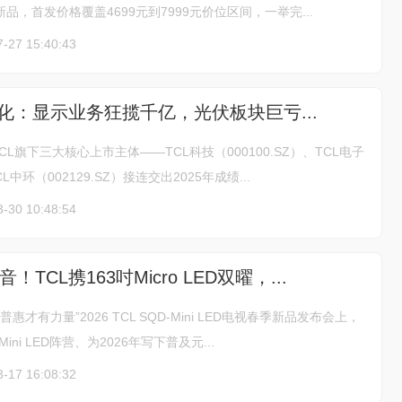
款新品，首发价格覆盖4699元到7999元价位区间，一举完...
7-27 15:40:43
分化：显示业务狂揽千亿，光伏板块巨亏...
TCL旗下三大核心上市主体——TCL科技（000100.SZ）、TCL电子
CL中环（002129.SZ）接连交出2025年成绩...
3-30 10:48:54
TCL携163吋Micro LED双曜，...
惠才有力量”2026 TCL SQD-Mini LED电视春季新品发布会上，
ini LED阵营、为2026年写下普及元...
3-17 16:08:32