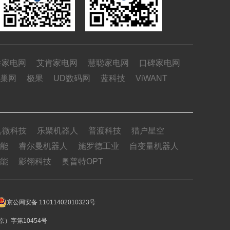
姓家电网
艾肯家电网
慧聪家电网
口碑家电网
巢网
极果
UD数码网
蓝科技
ViWANT
具微科技
乐聚机器人
普渡科技
猎户星空
能
睿尔曼机器人
施罗德工业
自变量机器人
能
影翎科技
奥普特OPT
京公网安备 11011402010323号
）字第10454号