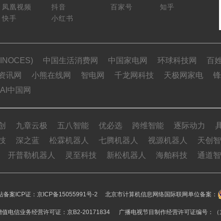
凤凰视频
抖音
百家号
知乎
快手
小红书
NOCES)
中国生活消费网
中国家电网
环球科技网
百
资讯网
小熊在线网
智电网
千龙网科技
天极网家电
锋
AI中国网
创
九章云极
五八智能
优必选
跨维智能
逐际动力
技
深之蓝
松霖机器人
七腾机器人
视源机器人
天创智
开普勒机器人
灵至科技
新松机器人
海舶科技
通道智
备案ICP证：
京ICP备15055991号-2
北京市计算机信息网络国际联网单位备案：
值电信业务经营许可证：京B2-20171834 广播电视节目制作经营许可证编号：（京