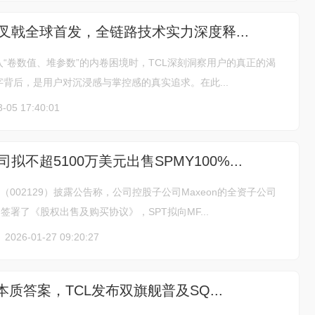
三叉戟全球首发，全链路技术实力深度释...
“卷数值、堆参数”的内卷困境时，TCL深刻洞察用户的真正的渴
背后，是用户对沉浸感与掌控感的真实追求。在此...
3-05 17:40:01
拟不超5100万美元出售SPMY100%...
环（002129）披露公告称，公司控股子公司Maxeon的全资子公司
日签署了《股权出售及购买协议》，SPT拟向MF...
2026-01-27 09:20:27
本质答案，TCL发布双旗舰普及SQ...