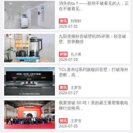
消失的ta？——那些不被看见的人，正
在不被看见...
资讯
刘明轩
2026-07-31
九阳变频轻音破壁机B5评测：轻音破
壁、营养翻倍
评测
孔小果
2026-07-29
TCL发布Q系列旗舰回音壁：打破海外
垄断，高...
资讯
王罗浩
2026-07-27
载重突破 50 吨！美的菱王重塑重载电
梯行业格局...
资讯
王罗浩
2026-07-25