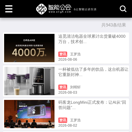
共943条结果
取
消
追觅清洁电器全球累计出货量破4000
万台，技术创...
资讯
王罗浩
2026-08-06
一杯被低估了多年的饮品，这台机器让
它重新封神...
资讯
刘明轩
2026-08-03
码客龙LongMini正式发布：让AI从“回
答问题”...
资讯
王罗浩
2026-08-02