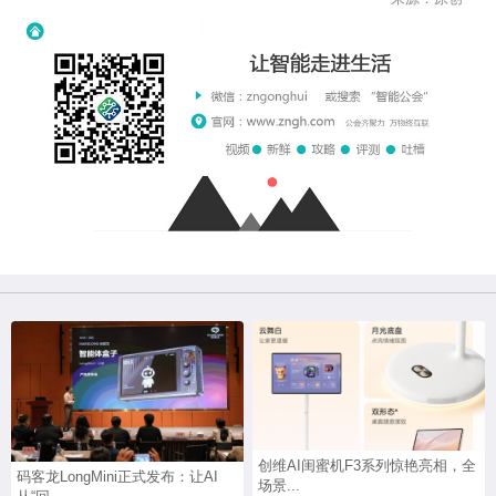
创维AI闺蜜机F3系列惊艳亮相，全
码客龙LongMini正式发布：让AI
场景...