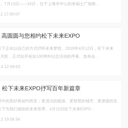
。7月13日——15日，位于上海市中心的来福士广场将...
1 17:00:07
 高圆圆与您相约松下未来EXPO
下正在以自己的方式抒怀未来梦想。2018年4月12日，松下未来
贸天阶，正式拉开创业100周年纪念活动的序幕。发布会...
14 12:09:03
ture！松下未来EXPO抒写百年新篇章
憬中的美好将如约而至：更清洁的能源、更智慧的城市、更便捷的生
下为我们描绘的未来世界。4月12日松下未来EXPO...
12 19:06:56