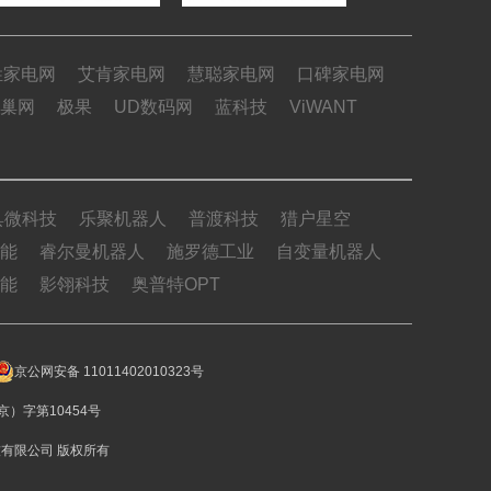
姓家电网
艾肯家电网
慧聪家电网
口碑家电网
巢网
极果
UD数码网
蓝科技
ViWANT
具微科技
乐聚机器人
普渡科技
猎户星空
能
睿尔曼机器人
施罗德工业
自变量机器人
能
影翎科技
奥普特OPT
京公网安备 11011402010323号
）字第10454号
博远致胜科技有限公司 版权所有