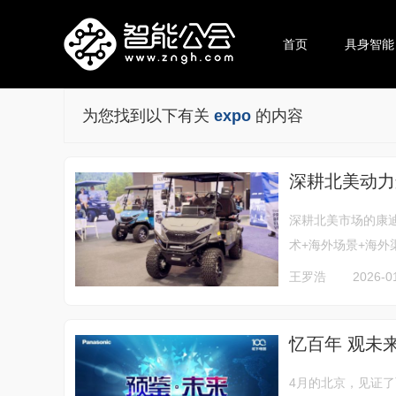
首页
具身智能
为您找到以下有关
expo
的内容
深耕北美动力运动
深耕北美市场的康迪
术+海外场景+海外
王罗浩
2026-0
忆百年 观未
4月的北京，见证