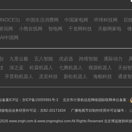
NOCES)
中国生活消费网
中国家电网
环球科技网
百
资讯网
小熊在线网
智电网
千龙网科技
天极网家电
锋
AI中国网
创
九章云极
五八智能
优必选
跨维智能
逐际动力
技
深之蓝
松霖机器人
七腾机器人
视源机器人
天创智
开普勒机器人
灵至科技
新松机器人
海舶科技
通道智
备案ICP证：
京ICP备15055991号-2
北京市计算机信息网络国际联网单位备案：
值电信业务经营许可证：京B2-20171834 广播电视节目制作经营许可证编号：（京
15-2026 www.zngh.com & www.zngonghui.com All Rights Reserved 北京