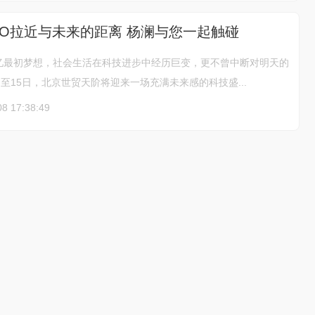
PO拉近与未来的距离 杨澜与您一起触碰
忆最初梦想，社会生活在科技进步中经历巨变，更不曾中断对明天的
日至15日，北京世贸天阶将迎来一场充满未来感的科技盛...
08 17:38:49