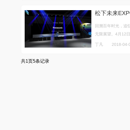
松下未来EX
回溯百年时光，追
无限展望。4月12
丁凡
2018-04-
共
1
页
5
条记录