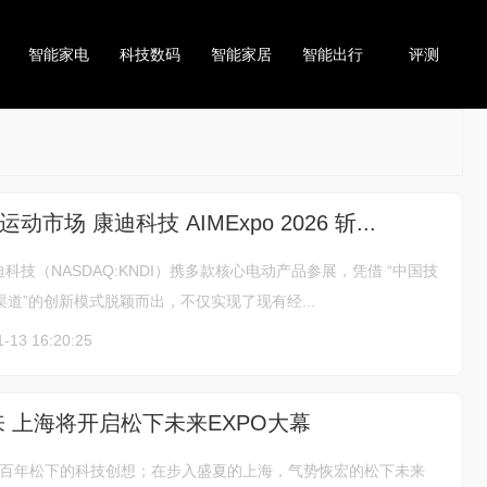
智能家电
科技数码
智能家居
智能出行
评测
市场 康迪科技 AIMExpo 2026 斩...
科技（NASDAQ:KNDI）携多款核心电动产品参展，凭借 “中国技
渠道”的创新模式脱颖而出，不仅实现了现有经...
1-13 16:20:25
来 上海将开启松下未来EXPO大幕
了百年松下的科技创想；在步入盛夏的上海，气势恢宏的松下未来