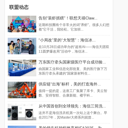
联盟动态
告别“装虾抓瞎”！联想天禧Claw...
近期科技圈有个非常火的词“养虾”。很多人幻想
着“它干活，我轻松。它加班...
“小局改”里的“大智慧”：海信冰...
在10月28日成功举办的“超有AI——海信天团双
11圆梦爆改局”活动中，海信冰...
万东医疗牵头国家级医疗平台成功验...
由国家工业和信息化部批复、美的医疗旗下万
东医疗牵头承建的“国家新材料生...
供应链“出海”标杆，美的打造海外...
值得一提的是，这座工厂集聚了库卡、美云智
数、安得智联、合康新能、楼宇科...
从中国首创到全球领先：海信三筒洗...
这并不是海信洗衣机第一次站上这个舞台。早
在2017年，其Master大师系列就曾...
美的领先科技惊艳亮相IFA2025，为...