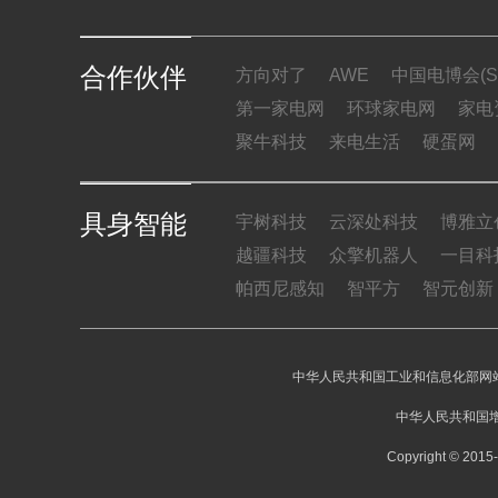
合作伙伴
方向对了
AWE
中国电博会(SI
第一家电网
环球家电网
家电
聚牛科技
来电生活
硬蛋网
具身智能
宇树科技
云深处科技
博雅立
越疆科技
众擎机器人
一目科
帕西尼感知
智平方
智元创新
中华人民共和国工业和信息化部网站
中华人民共和国增
Copyright © 20