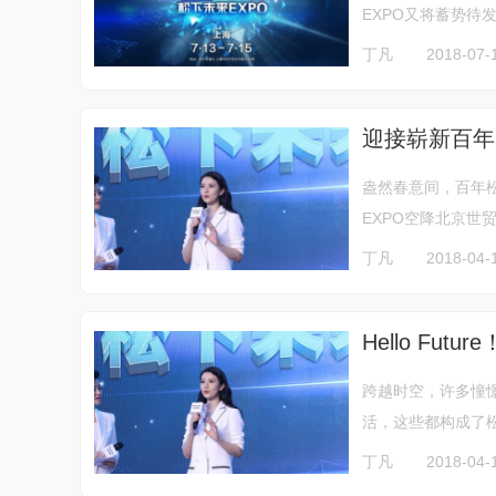
EXPO又将蓄势待发
丁凡
2018-07-1
迎接崭新百年
盎然春意间，百年松
EXPO空降北京世
丁凡
2018-04-
Hello Fu
跨越时空，许多憧
活，这些都构成了松
丁凡
2018-04-