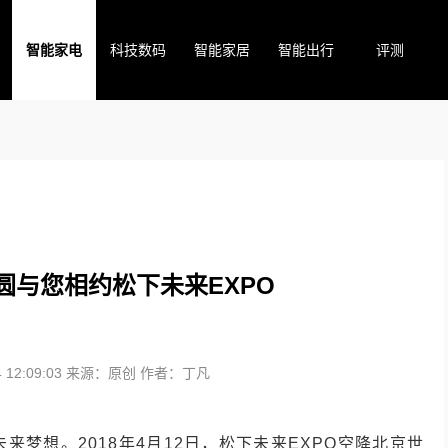
智能家电
科技数码
智能家居
智能出行
评测
圆与您相约松下未来EXPO
12:09:03
来源：原创
作者：丁凡
梦想。2018年4月12日，松下未来EXPO空降北京世