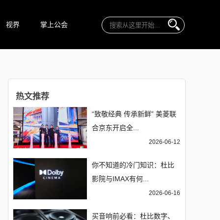
视界
掌上公会
热文推荐
“致敬经典 传承新鲜” 美菱联
合京东开启全...
2026-06-12
你不知道的冷门知识：杜比
影院与IMAX有何...
2026-06-16
买音响前必看：杜比数字、