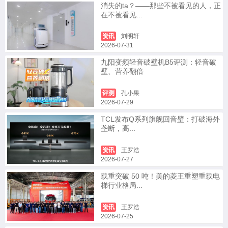
消失的ta？——那些不被看见的人，正
在不被看见...
资讯
刘明轩
2026-07-31
九阳变频轻音破壁机B5评测：轻音破
壁、营养翻倍
评测
孔小果
2026-07-29
TCL发布Q系列旗舰回音壁：打破海外
垄断，高...
资讯
王罗浩
2026-07-27
载重突破 50 吨！美的菱王重塑重载电
梯行业格局...
资讯
王罗浩
2026-07-25