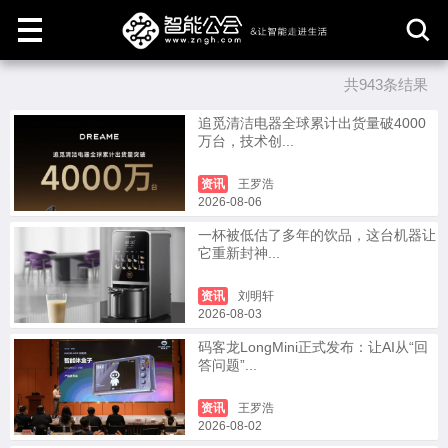
共943条结果
取
消
追觅清洁电器全球累计出货量破4000
万台，技术创...
资讯
王罗浩
2026-08-06
一杯被低估了多年的饮品，这台机器让
它重新封神...
资讯
刘明轩
2026-08-03
码客龙LongMini正式发布：让AI从“回
答问题”...
资讯
王罗浩
2026-08-02