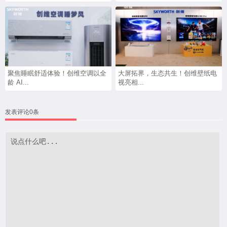
聚焦睡眠舒适体验！创维空调以全
大屏拓界，生态共生！创维壁纸电
龄 AI...
视亮相...
发表评论0条