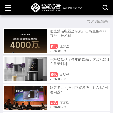
共943条结果
取
消
追觅清洁电器全球累计出货量破4000
万台，技术创...
资讯
王罗浩
2026-08-06
一杯被低估了多年的饮品，这台机器让
它重新封神...
资讯
刘明轩
2026-08-03
码客龙LongMini正式发布：让AI从“回
答问题”...
资讯
王罗浩
2026-08-02