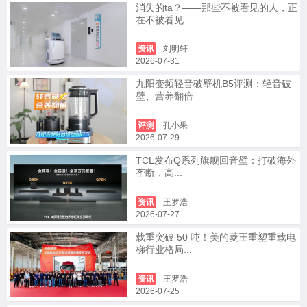
消失的ta？——那些不被看见的人，正
在不被看见...
资讯
刘明轩
2026-07-31
九阳变频轻音破壁机B5评测：轻音破
壁、营养翻倍
评测
孔小果
2026-07-29
TCL发布Q系列旗舰回音壁：打破海外
垄断，高...
资讯
王罗浩
2026-07-27
载重突破 50 吨！美的菱王重塑重载电
梯行业格局...
资讯
王罗浩
2026-07-25