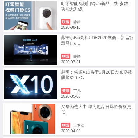
叮零智能视频门铃C5新品上线 参数、
功能大升级...
联盟
静静
2020-08-11
苏宁小Biu亮相UDE2020展会，新品智
慧屏Pro...
联盟
静静
2020-07-31
赵明：荣耀X10将于5月20日发布搭载
麒麟820 5G
资讯
丁凡
2020-05-06
买华为选大中 华为超品日爆款价格更
低
联盟
王罗浩
2020-04-08