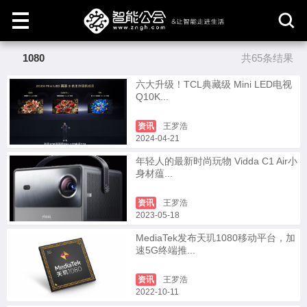
1080
共65条结果
取
消
六大升级！TCL典藏级 Mini LED电视
Q10K...
资讯
王罗浩
2024-04-21
年轻人的最新时尚玩物 Vidda C1 Air小
身材蕴...
资讯
王罗浩
2023-05-18
MediaTek发布天玑1080移动平台，加
速5G终端推...
资讯
王罗浩
2022-10-11