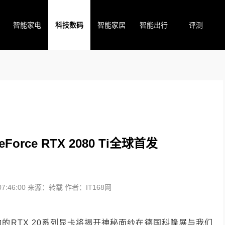
智能家电
科技数码
智能家居
智能出行
评测
orce RTX 2080 Ti全球首发
:46:00
来源：转载
作者：IT168网
构的RTX 20系列显卡将揭开神秘面纱在德国科隆展与我们