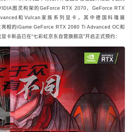
图灵构架的GeForce RTX 2070、GeForce RTX
一代Advanced和Vulcan家族系列显卡，其中德国科隆展
首发亮相的iGame GeForce RTX 2080 Ti Advanced OC和
ced OC两款显卡新品已在“七彩虹京东自营旗舰店”开启正式预约：