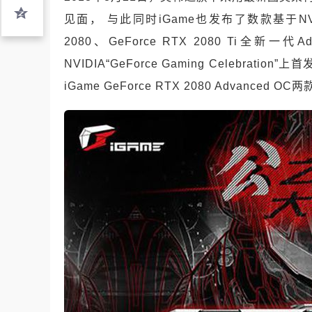
见面， 与此同时iGame也发布了数款基于NVIDIA
2080、GeForce RTX 2080 Ti全新
NVIDIA“GeForce Gaming Celebration”上
iGame GeForce RTX 2080 Advan