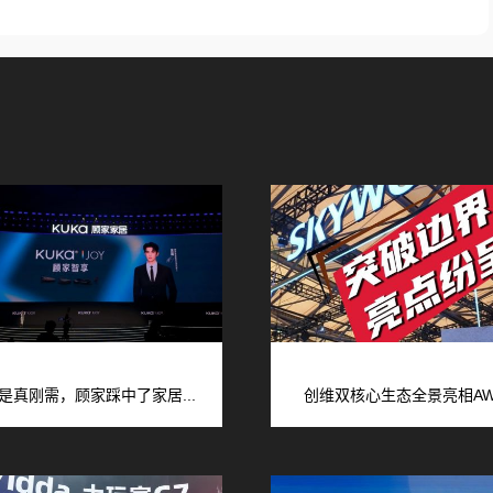
是真刚需，顾家踩中了家居...
创维双核心生态全景亮相AWE