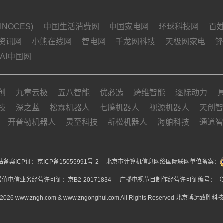
NOCES)
中国生活消费网
中国家电网
环球科技网
百
资讯网
小熊在线网
智电网
千龙网科技
天极网家电
锋
AI中国网
创
九章云极
五八智能
优必选
跨维智能
逐际动力
技
深之蓝
松霖机器人
七腾机器人
视源机器人
天创智
开普勒机器人
灵至科技
新松机器人
海舶科技
通道智
备案ICP证：
京ICP备15055991号-2
北京市计算机信息网络国际联网单位备案：
值电信业务经营许可证：京B2-20171834 广播电视节目制作经营许可证编号：（京
15-2026 www.zngh.com & www.zngonghui.com All Rights Reserved 北京