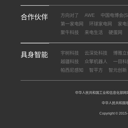
方向对了
AWE
中国电博会(SI
合作伙伴
第一家电网
环球家电网
家电
聚牛科技
来电生活
硬蛋网
宇树科技
云深处科技
博雅立
具身智能
越疆科技
众擎机器人
一目科
帕西尼感知
智平方
智元创新
中华人民共和国工业和信息化部网站
中华人民共和国增
Copyright © 20