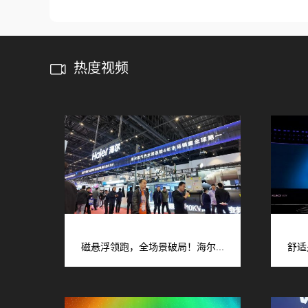
热度视频
磁悬浮领跑，全场景破局！海尔...
舒适