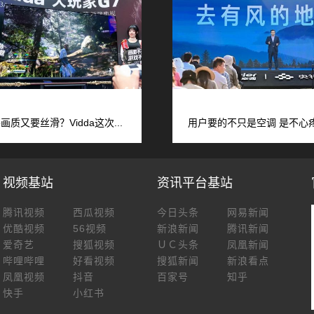
画质又要丝滑？Vidda这次...
用户要的不只是空调 是不心疼的
视频基站
资讯平台基站
腾讯视频
西瓜视频
今日头条
网易新闻
优酷视频
56视频
新浪新闻
腾讯新闻
爱奇艺
搜狐视频
ＵＣ头条
凤凰新闻
哔哩哔哩
好看视频
搜狐新闻
新浪看点
凤凰视频
抖音
百家号
知乎
快手
小红书