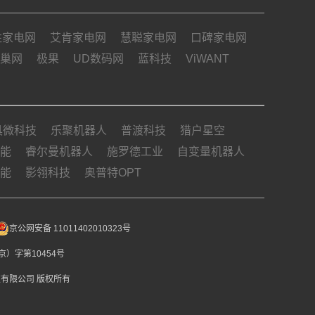
姓家电网
艾肯家电网
慧聪家电网
口碑家电网
巢网
极果
UD数码网
蓝科技
ViWANT
具微科技
乐聚机器人
普渡科技
猎户星空
能
睿尔曼机器人
施罗德工业
自变量机器人
能
影翎科技
奥普特OPT
京公网安备 11011402010323号
）字第10454号
博远致胜科技有限公司 版权所有