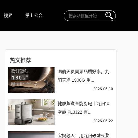
视界
掌上公会
热文推荐
喝航天员同源品质好水，九
阳天净 1900G 重...
2026-06-10
健康蒸煮全能厨电｜九阳钛
空舱 PL3J22 有...
2026-06-22
宝妈必入！用九阳破壁豆浆