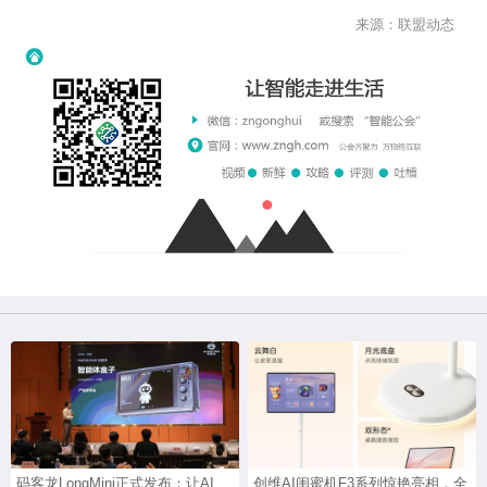
来源：联盟动态
码客龙LongMini正式发布：让AI
创维AI闺蜜机F3系列惊艳亮相，全