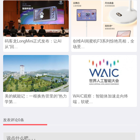
码客龙LongMini正式发布：让AI
创维AI闺蜜机F3系列惊艳亮相，全
从“回...
场景...
美的赋能记：一根换热管里的“热力
WAIC观察：智能体加速走向终
学第...
端，软硬...
发表评论0条