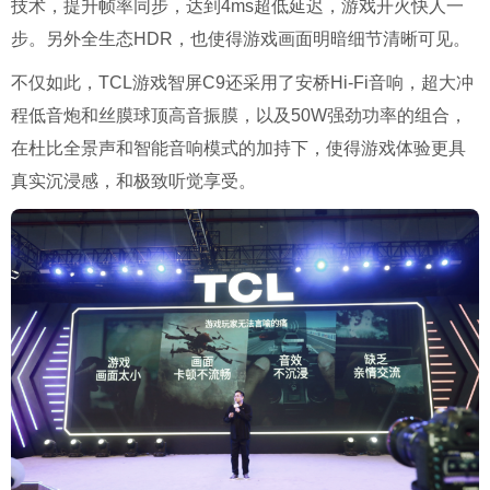
技术，提升帧率同步，达到4ms超低延迟，游戏开火快人一
步。另外全生态HDR，也使得游戏画面明暗细节清晰可见。
不仅如此，TCL游戏智屏C9还采用了安桥Hi-Fi音响，超大冲
程低音炮和丝膜球顶高音振膜，以及50W强劲功率的组合，
在杜比全景声和智能音响模式的加持下，使得游戏体验更具
真实沉浸感，和极致听觉享受。