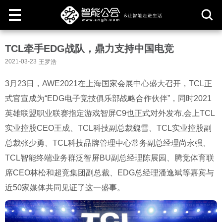
取
TCL牵手EDG战队，鼎力支持中国电竞
消
2021-03-23
王罗浩
3月23日，AWE2021在上海国家会展中心盛大召开，TCL正
式官宣成为“EDG电子竞技俱乐部战略合作伙伴”，同时2021
英雄联盟职业联赛指定游戏智屏C9也正式对外发布,会上TCL
实业控股CEO王成、TCL科技副总裁魏雪、TCL实业控股副
总裁张少勇、TCL科技品牌管理中心常务副总经理尚永强、
TCL智能终端业务群泛智屏BU副总经理陈展园、腾竞体育联
席CEO林松和超竞集团副总裁、EDG总经理潘逸斌等嘉宾与
近50家媒体共同见证了这一盛事。