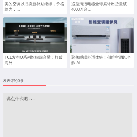
美的空调以旧换新补贴继续，价格
追觅清洁电器全球累计出货量破
给力，...
4000万台...
TCL发布Q系列旗舰回音壁：打破
聚焦睡眠舒适体验！创维空调以全
海外...
龄 AI...
发表评论0条