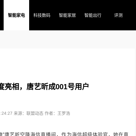
智能家电
科技数码
智能家居
智能出行
评测
度亮相，唐艺昕成001号用户
24:27
来源：联盟动态
作者：王罗浩
女神”唐艺昕空降海信直播间，作为海信超级体验官，她在直