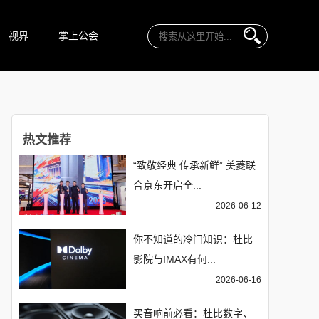
视界
掌上公会
热文推荐
“致敬经典 传承新鲜” 美菱联
合京东开启全...
2026-06-12
你不知道的冷门知识：杜比
影院与IMAX有何...
2026-06-16
买音响前必看：杜比数字、