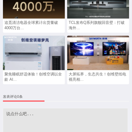
追觅清洁电器全球累计出货量破
TCL发布Q系列旗舰回音壁：打破
4000万台...
海外...
聚焦睡眠舒适体验！创维空调以全
大屏拓界，生态共生！创维壁纸电
龄 AI...
视亮相...
发表评论0条