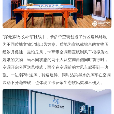
“挥毫落纸尽风情”挑战中，卡萨帝空调创造了分区送风环境，
为不同质地文物定制出风方案。
质地为宣纸或锦帛的文物历
经岁月侵蚀，最怕见风，卡萨帝空调用宣纸制风车模拟质地
娇嫩的文物，当不同状态的两个人从空调两侧同时前行时，
空调开启分区送风模式，两个在空调前的大风车感受到一边
强、一边弱2种送风，转速迥异。同时沾染墨水的风车在空调
吹动下分毫未破，也体现了卡萨帝生态软风柔和不伤人。