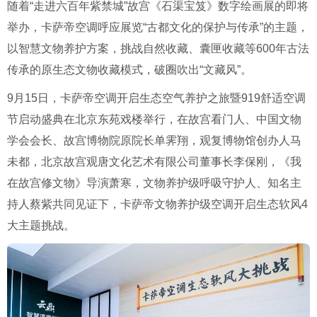
随着“走进六百年紫禁城”故宫《石渠宝笈》数字绘画展的即将
举办，卡萨帝空调
呼应展览“古都文化的保护与传承”的主题，
以智慧文物养护方案，挑战自然收藏、囊匣收藏等600年古法
传承的原生态文物收藏模式，破圈吹出“文藏风”。
9月15日，卡萨帝空调开启生态空气养护之旅暨919舒适空调
节启动盛典在北京东苑戏楼举行
，
在故宫看门人、中国文物
学会会长、故宫博物院原院长单霁翔，观复博物馆创办人马
未都，北京故宫观唐文化艺术有限公司董事长李保刚，《我
在故宫修文物》导演萧寒，文物养护级呼吸守护人、知名主
持人蔡紫共同见证下，卡萨帝文物养护级空调开启生态软风4
大主题挑战。