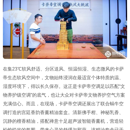
在集23℃软风舒适、分区送风、恒温恒湿、生态微风的卡萨
帝生态软风空间中，文物始终浸润在最适宜个体特质的温、
湿度环境下，得以长久保存。
这正是卡萨帝空调足以匹配“文
物养护级空调”的底气，也让大众对卡萨帝文物养护空气方案
充满信心。而且，在现场，卡萨帝空调还展出了联合蜗牛空
调打造的宫廷香韵香薰精油套盒。清新佛手柑、神秘乳香、
沉静的檀香精油，搭配禅意十足超声波智能香薰机，营造轻
松愉悦的的氛围，带来心灵的舒缓与慰藉。该精油套盒已于