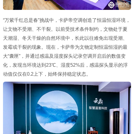
“万紫千红总是春”挑战中，卡萨帝空调创造了恒温恒湿环境，
让文物不受潮、不干裂。
以前受技术条件制约，文物处于夏
天潮湿、冬天干燥的自然环境中，长此以往难免出现受潮、
发霉或干裂的现象。现在，卡萨帝为文物定制恒温恒湿的最
大“囊匣”，并通过感温及湿度探头记录空调开启后的数值变
化，发现当环境达到23℃、湿度52%后，感温探头显示的浮
动值仅仅在0.2上下，始终保持稳定状态。