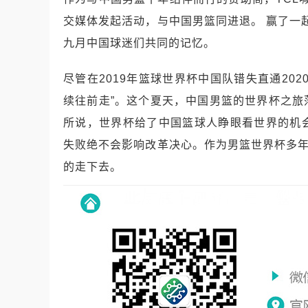
交媒体发起活动，与中国男篮同进退。 赢了一起
九月中国球迷们共同的记忆。
尽管在2019年篮球世界杯中国队错失直通20
续往前走”。这个夏天，中国男篮的世界杯之
所说，世界杯给了中国篮球人睁眼看世界的机
失败绝不会影响改革决心。作为男篮世界杯多年
的走下去。