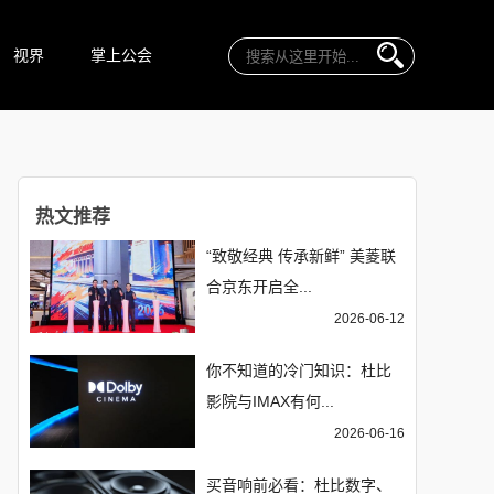
视界
掌上公会
热文推荐
“致敬经典 传承新鲜” 美菱联
合京东开启全...
2026-06-12
你不知道的冷门知识：杜比
影院与IMAX有何...
2026-06-16
买音响前必看：杜比数字、