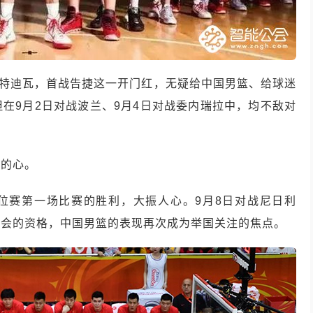
科特迪瓦，首战告捷这一开门红，无疑给中国男篮、给球迷
在9月2日对战波兰、9月4日对战委内瑞拉中，均不敌对
取的心。
了排位赛第一场比赛的胜利，大振人心。9月8日对战尼日利
运会的资格，中国男篮的表现再次成为举国关注的焦点。