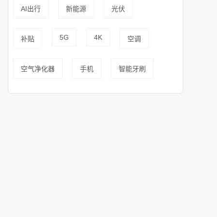
AI出行
新能源
光伏
5G
4K
补贴
空调
空气净化器
手机
智能牙刷