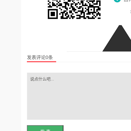
发表评论0条