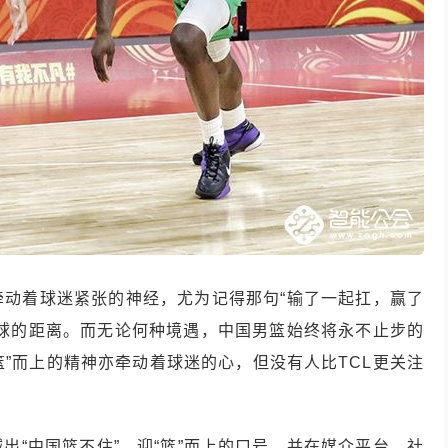
牵动着球迷紧张的神经，尤为记得那句“输了一起扛，赢了
篮球的距离。而无论何种境遇，中国男篮始终将永不止步的
篮”而上的精神亦牵动着球迷的心，但没有人比TCL更关注
出“中国篮不住”、迎“篮”而上的口号，并在媒介平台、社