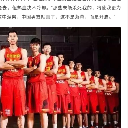
老去，但热血决不冷却。“那些未能杀死我的，将使我更为
败中涅槃，中国男篮站直了，这不是落幕，而是开启。”