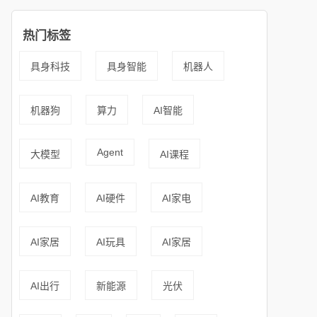
热门标签
具身科技
具身智能
机器人
机器狗
算力
AI智能
Agent
大模型
AI课程
AI教育
AI硬件
AI家电
AI家居
AI玩具
AI家居
AI出行
新能源
光伏