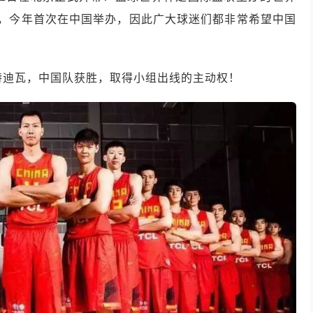
届，今年首次在中国举办，因此广大球迷们都非常希望中国
特迪瓦，中国队获胜，取得小组出线的主动权！