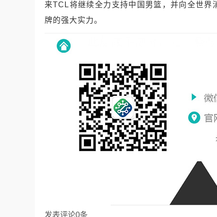
来TCL将继续全力支持中国男篮，并向全世界
牌的强大实力。
发表评论0条