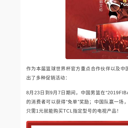
作为本届篮球世界杯官方重点合作伙伴以及中
出了多种促销活动：
8月23日到9月7日期间，中国男篮在“2019F
的消费者可以获得“免单”奖励；中国队赢一场，
只需1元就能购买TCL指定型号的电视产品！