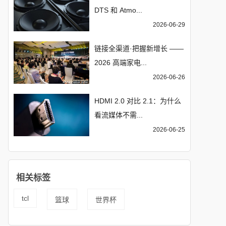
DTS 和 Atmo...
2026-06-29
链接全渠道·把握新增长 ——
2026 高端家电...
2026-06-26
HDMI 2.0 对比 2.1：为什么
看流媒体不需...
2026-06-25
相关标签
tcl
篮球
世界杯