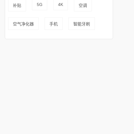
5G
4K
补贴
空调
空气净化器
手机
智能牙刷