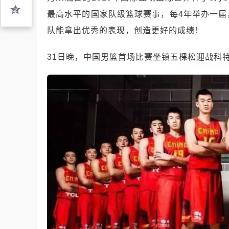
最高水平的国家队级篮球赛事，每4年举办一
队能拿出优秀的表现，创造更好的成绩！
31日晚，中国男篮首场比赛坐镇五棵松迎战科