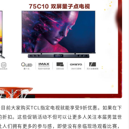
目前大家购买TCL指定电视就能享受9折优惠。如果在下
的折扣。这些促销活动不但可以让更多人关注本届男篮世
让人们拥有更多的参与感，即使没有亲临现场观看比赛，