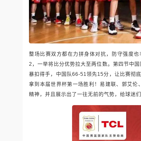
整场比赛双方都在力拼身体对抗，防守强度也
2，一举将比分优势拉大至两位数。第四节中
暴扣得手，中国队66-51领先15分，让比赛彻
拿到本届世界杯第一场胜利！易建联、郭艾伦
精神，并且展示出了一往无前的气势，给球迷