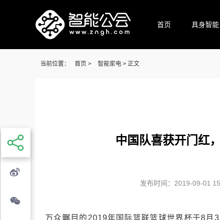
首页
具身智能
当前位置：
首页
>
智能家电
> 正文
中国队喜获开门红，
发布时间：2019-09-01 15:
万众瞩目的2019年国际篮联篮球世界杯于8