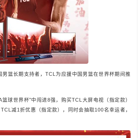
国男篮长期支持者，TCL为应援中国男篮在世界杯期间推
IBA篮球世界杯”中闯进8强，购买TCL大屏电视（指定款）
TCL减1折优惠（指定款），同时会抽取100名幸运者，