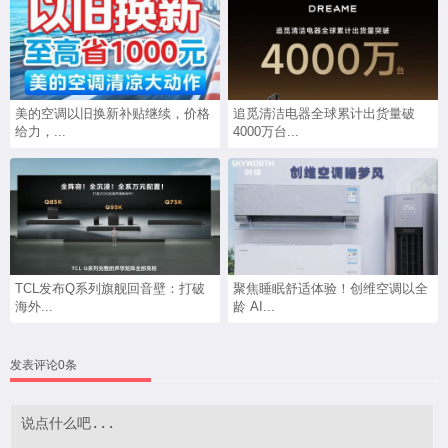
美的空调以旧换新补贴继续，价格
追觅清洁电器全球累计出货量破
给力，...
4000万台...
TCL发布Q系列旗舰回音壁：打破
聚焦睡眠舒适体验！创维空调以全
海外...
龄 AI...
发表评论0条