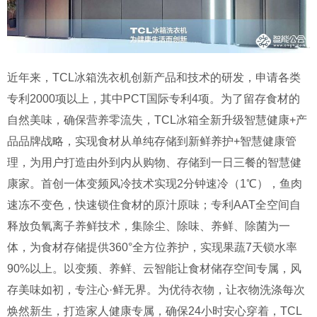
近年来，TCL冰箱洗衣机创新产品和技术的研发，申请各类
专利2000项以上，其中PCT国际专利4项。为了留存食材的
自然美味，确保营养零流失，TCL冰箱全新升级智慧健康+产
品品牌战略，实现食材从单纯存储到新鲜养护+智慧健康管
理，为用户打造由外到内从购物、存储到一日三餐的智慧健
康家。首创一体变频风冷技术实现2分钟速冷（1℃），鱼肉
速冻不变色，快速锁住食材的原汁原味；专利AAT全空间自
释放负氧离子养鲜技术，集除尘、除味、养鲜、除菌为一
体，为食材存储提供360°全方位养护，实现果蔬7天锁水率
90%以上。以变频、养鲜、云智能让食材储存空间专属，风
存美味如初，专注心·鲜无界。为优待衣物，让衣物洗涤每次
焕然新生，打造家人健康专属，确保24小时安心穿着，TCL