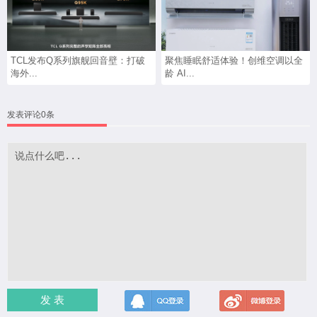
TCL发布Q系列旗舰回音壁：打破
聚焦睡眠舒适体验！创维空调以全
海外...
龄 AI...
发表评论0条
发 表