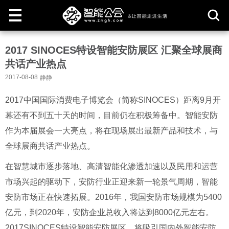
取
2017 SINOCES特设智能安防展区 汇聚全球展商
消
共话产业热点
2017-08-08
静静
2017中国国际消费电子博览会（简称SINOCES）距离9月开
幕还有不到五十天的时间，目前仍在积极筹备中。智能安防
作为本届展会一大亮点，将在现场展出最新产品和技术，与
全球展商共话产业热点。
在智慧城市逐步落地、高清智能化渗透加速以及民用和运营
市场兴起的驱动下，安防行业正迎来新一轮景气周期，智能
安防市场正在快速拓展。2016年，我国安防市场规模为5400
亿元，到2020年，安防企业总收入将达到8000亿元左右。
2017SINOCES特设智能安防展区，将吸引国内外智能安防