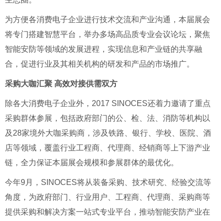
为方便各消费电子企业进行技术交流和产业沟通，本届展会
将专门搭建智慧平台，举办多场高品质专业会议论坛，聚焦
智能安防等领域的发展进程，实现信息和产业链的共享融
合，促进行业及其相关机构的研发和产品的市场推广。
采购大咖汇聚 高效对接供需双方
除各大消费电子企业外，2017 SINOCES还着力邀请了重点
采购群体参展，包括政府部门的公、检、法、消防等机构以
及28家境外大咖采购商，涉及铁路、银行、学校、医院、酒
店等领域，覆盖行业工程商、代理商、经销商等上下游产业
链，全力保证本届展会规模和参展群体的最优化。
今年9月，SINOCES将从装备采购、技术研究、经验交流等
角度，为政府部门、行业用户、工程商、代理商、采购商等
提供采购和解决方案一站式专业平台，推动智能安防产业在