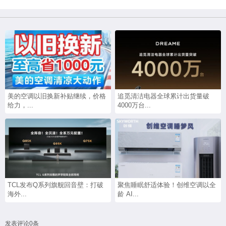
美的空调以旧换新补贴继续，价格
追觅清洁电器全球累计出货量破
给力，...
4000万台...
TCL发布Q系列旗舰回音壁：打破
聚焦睡眠舒适体验！创维空调以全
海外...
龄 AI...
发表评论0条