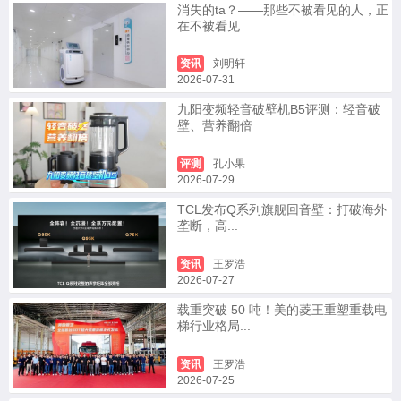
消失的ta？——那些不被看见的人，正
在不被看见...
资讯
刘明轩
2026-07-31
九阳变频轻音破壁机B5评测：轻音破
壁、营养翻倍
评测
孔小果
2026-07-29
TCL发布Q系列旗舰回音壁：打破海外
垄断，高...
资讯
王罗浩
2026-07-27
载重突破 50 吨！美的菱王重塑重载电
梯行业格局...
资讯
王罗浩
2026-07-25