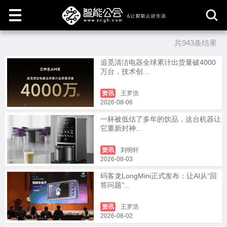
共943条结果
取
消
追觅清洁电器全球累计出货量破4000
万台，技术创...
资讯
王罗浩
2026-08-06
一杯被低估了多年的饮品，这台机器让
它重新封神...
资讯
刘明轩
2026-08-03
码客龙LongMini正式发布：让AI从“回
答问题”...
资讯
王罗浩
2026-08-02