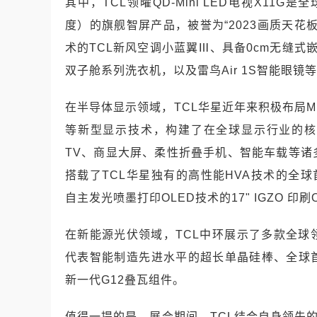
其中，TCL领曜QD-Mini LED电视X11G是全
度）的旗舰智屏产品，被誉为“2023画质天花
术的TCL新风空调小蓝翼Ⅲ、具备0cm无缝式嵌
双子舱系列洗衣机，以及雷鸟Air 1S智能眼
在半导体显示领域，TCL华星近年来积极布局Mini 
等新型显示技术，构建了在全球显示行业的核
TV、商显大屏、柔性折叠手机、智能车载等
搭载了TCL华星独有的高性能HVA技术的全球首款57
自主发光喷墨打印OLED技术的17" IGZO 印
在新能源光伏领域，TCL中环展示了多款全
代表智能制造先进水平的超长单晶硅棒、全球首创
新一代G12叠瓦组件。
值得一提的是，展会期间，TCL结合自身领先