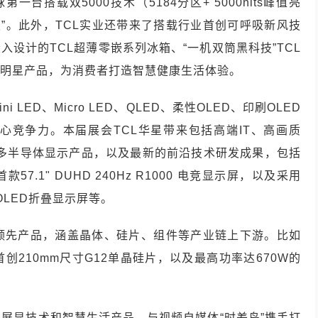
球第一台搭载双5000技术（5184分区+ 5000nits峰值亮
板”。此外，TCL实业还带来了搭载行业首创可呼吸新风技
入设计的TCL超薄零嵌系列冰箱、“一机双筒黑科技”TCL
镜等明星产品，为消费者打造智慧健康生活体验。
LED、Micro LED、QLED、柔性OLED、印刷OLED
心竞争力。本届展会TCL华星带来包括高端IT、高画质
诸多半导体显示产品，以及最新的前沿技术研发成果，包括
.1" DUHD 240Hz R1000 电竞显示屏，以及采用
刷OLED折叠显示屏等。
球领先产品，涵盖晶体、硅片、组件等产业链上下游。比如
210mm尺寸G12单晶硅片，以及最高功率达670W的
的屏显技术和智慧生活产品，与视频自媒体“时差岛”携手打