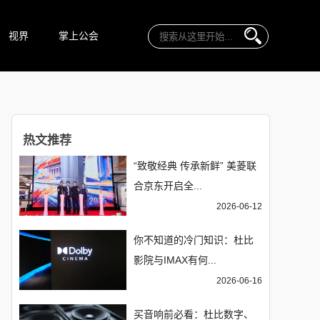
视界
掌上公会
热文推荐
“致敬经典 传承新鲜” 美菱联
合京东开启全...
2026-06-12
你不知道的冷门知识：杜比
影院与IMAX有何...
2026-06-16
买音响前必看：杜比数字、