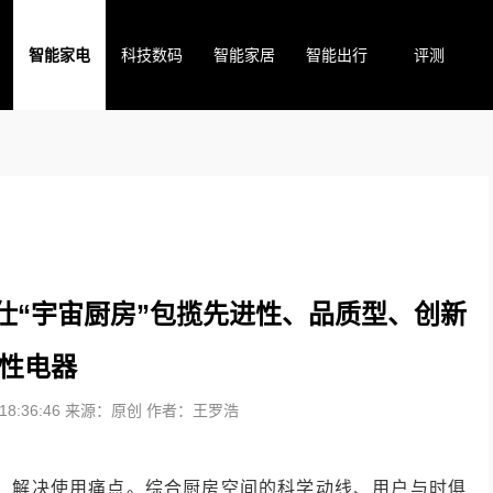
智能家电
科技数码
智能家居
智能出行
评测
兰仕“宇宙厨房”包揽先进性、品质型、创新
性电器
8:36:46
来源：原创
作者：王罗浩
求，解决使用痛点。综合厨房空间的科学动线、用户与时俱