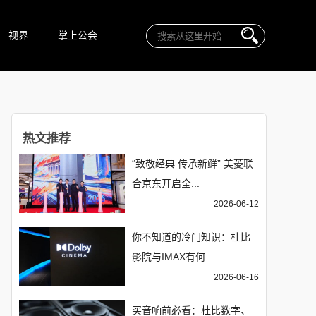
视界
掌上公会
热文推荐
“致敬经典 传承新鲜” 美菱联
合京东开启全...
2026-06-12
你不知道的冷门知识：杜比
影院与IMAX有何...
2026-06-16
买音响前必看：杜比数字、