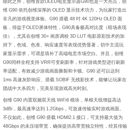
除此之外，创维首款OLED电竞显示器G90也是一大亮点，创
维 G90 依托创维深厚的 OLED 显示技术功力，为玩家打造出
非凡的游戏视觉体验。G90 搭载 48 吋 4K 120Hz OLED 面
板，得益于OLED屏体特性，G90具备极高对比度（暗场表现
佳），尤其在创维 30+ 画质调校 3D LUT 电影原彩技术的加
持下，色域、色准、响应速度等表现优势显著，切中主流玩
家显示需求，可谓是填补了高端电竞市场空白。并且，创维
G90同样全程支持 VRR可变刷新率，针对游戏类型进行刷新
率适配，有效减少游戏画面撕裂和卡顿。G90 还可以达到
1ms 高速灰阶响应、搭载 SOBIF 无残影技术，能够让玩家在
团战中大杀四方，完美呈现游戏高光时刻。
创维 G90 内置双频双天线 WiFi6 模块，单根天线增益高达
3dBi，最高速率达到 1.2Gbps，可急速传输实时游戏画面。
不仅如此，创维 G90 搭载 HDMI2.1 接口，可支持最大值为
48Gbps 的未压缩带宽，确保提供高带宽独立特性，经其传输