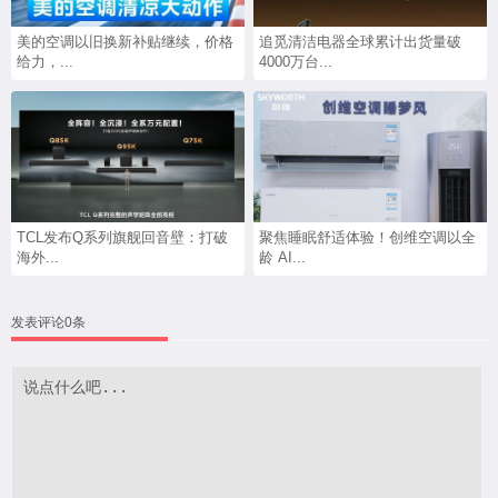
美的空调以旧换新补贴继续，价格
追觅清洁电器全球累计出货量破
给力，...
4000万台...
TCL发布Q系列旗舰回音壁：打破
聚焦睡眠舒适体验！创维空调以全
海外...
龄 AI...
发表评论0条