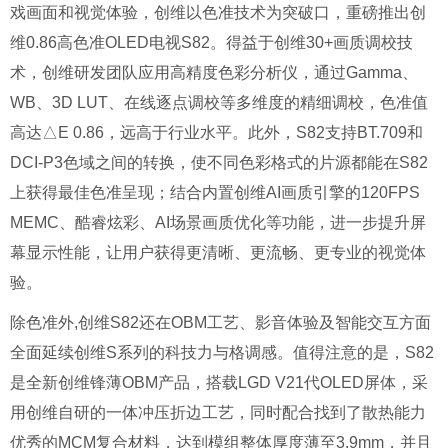
戏画面和视觉体验，创维以色准技术为突破口，重磅推出创
维0.86高色准OLED电视S82。得益于创维30+画质调校技
术，创维研发团队应用高精度色彩分析仪，通过Gamma、
WB、3D LUT、在线逐点调校等多维度的精细调校，色准值
高达△E 0.86，远高于行业水平。此外，S82支持BT.709和
DCI-P3色域之间的转换，使不同色彩格式的片源都能在S82
上获得最佳色准呈现；结合内置创维AI画质引擎的120FPS
MEMC、酷睿炫彩、AI场景画质优化等功能，进一步提升屏
幕显示性能，让用户获得更清晰、更流畅、更专业的视觉体
验。
除色准外,创维S82还在OBM工艺、影音体验及智能交互方面
全面延续创维S系列的科技力与格调感。值得注意的是，S82
是全新创维锋薄OBM产品，搭载LGD V21代OLED屏体，采
用创维自研的一体冲压折边工艺，同时配合找到了散热能力
优秀的MCM复合材料，达到模组整体厚度薄至3.9mm，并且