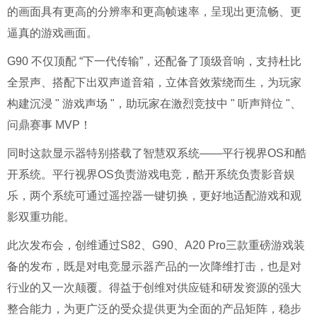
的画面具有更高的分辨率和更高帧速率，呈现出更流畅、更
逼真的游戏画面。
G90 不仅顶配 “下一代传输”，还配备了顶级音响，支持杜比
全景声、搭配下出双声道音箱，立体音效萦绕而生，为玩家
构建沉浸 " 游戏声场 "，助玩家在激烈竞技中 " 听声辩位 "、
问鼎赛事 MVP！
同时这款显示器特别搭载了智慧双系统——平行视界OS和酷
开系统。平行视界OS负责游戏电竞，酷开系统负责影音娱
乐，两个系统可通过遥控器一键切换，更好地适配游戏和观
影双重功能。
此次发布会，创维通过S82、G90、A20 Pro三款重磅游戏装
备的发布，既是对电竞显示器产品的一次降维打击，也是对
行业的又一次颠覆。得益于创维对供应链和研发资源的强大
整合能力，为更广泛的受众提供更为全面的产品矩阵，稳步