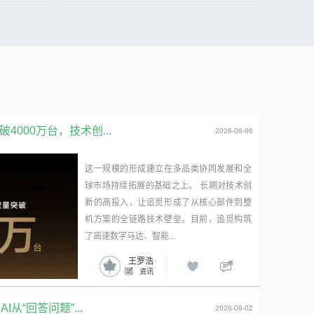
品牌TCL正式
7月24日，美的楼宇科技旗下菱王电梯自主研发的
2026-07-20
九阳有钛0涂层破壁机PL3B50...
全球首台50吨超大载重货梯正式发运，奔赴...
广告
了解更多
七七
026-07-21
来源：原创
000万台，技术创...
2026-08-06
界人...
几十年前的红外遥控器 为啥还在用？原因...
世界人工智能
电视遥控器用红外——这件事放在1980年叫“先
这一规模的形成建立在多品类协同发展和全
..
进”，放在2026年叫“赖着不走”。 你信不...
球市场持续拓展的基础之上。 长期对技术创
新的高投入，让追觅形成了从核心部件到整
了解更多
机方案的全链路技术壁垒。目前，追觅构筑
了高速数字马达、智能...
王罗浩
资讯
I从“回答问题”...
2026-08-02