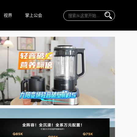
视界
掌上公会
九阳变频轻音破壁机B5评测：轻...
孔小果
026-07-29
来源：原创