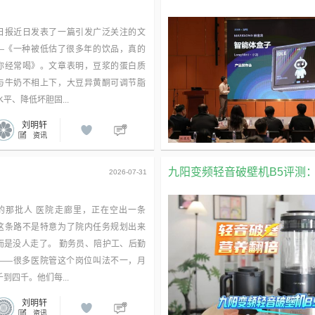
日报近日发表了一篇引发广泛关注的文
—《一种被低估了很多年的饮品，真的
你经常喝》。文章表明，豆浆的蛋白质
与牛奶不相上下，大豆异黄酮可调节脂
平、降低坏胆固...
刘明轩
资讯
九阳变频轻音破壁机B5评测
2026-07-31
的那批人 医院走廊里，正在空出一条
这条路不是特意为了院内任务规划出来
而是没人走了。 勤务员、陪护工、后勤
——很多医院管这个岗位叫法不一，月
到四千。他们每...
刘明轩
资讯