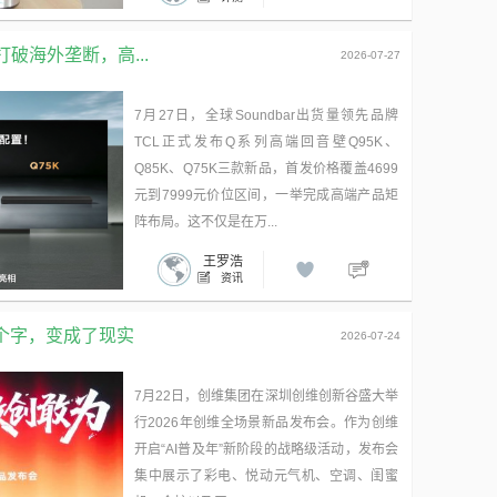
破海外垄断，高...
2026-07-27
7月27日，全球Soundbar出货量领先品牌
TCL正式发布Q系列高端回音壁Q95K、
Q85K、Q75K三款新品，首发价格覆盖4699
元到7999元价位区间，一举完成高端产品矩
阵布局。这不仅是在万...
王罗浩
资讯
七个字，变成了现实
2026-07-24
7月22日，创维集团在深圳创维创新谷盛大举
行2026年创维全场景新品发布会。作为创维
开启“AI普及年”新阶段的战略级活动，发布会
集中展示了彩电、悦动元气机、空调、闺蜜