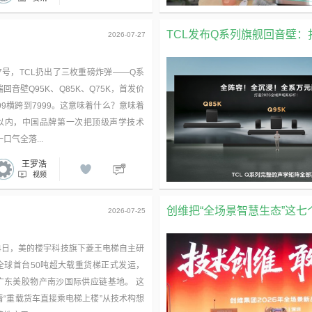
TCL发布Q系列旗舰回音壁：打
2026-07-27
27号，TCL扔出了三枚重磅炸弹——Q系
回音壁Q95K、Q85K、Q75K，首发价
699横跨到7999。这意味着什么？意味着
以内，中国品牌第一次把顶级声学技术
口气全落...
王罗浩
视频
创维把“全场景智慧生态”这
2026-07-25
24日，美的楼宇科技旗下菱王电梯自主研
全球首台50吨超大载重货梯正式发运，
广东美胶物产南沙国际供应链基地。 这
着“重载货车直接乘电梯上楼”从技术构想