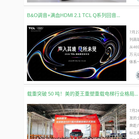
B&O调音+满血HDMI 2.1 TCL Q系列回音...
7月
列高端
从4
万元
体系一
载重突破 50 吨！美的菱王重塑重载电梯行业格局...
7月
发的
奔赴
标志