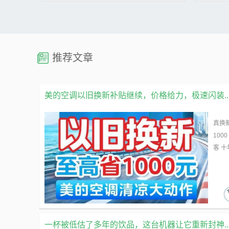
真换新真补贴！挂机至高抵500，柜机至高抵1000
人民日报近
2026-07-24
2026-07-2
一价全包，极速闪装，真正告别安装刺客...
《一种被低
了解更多
推荐文章
美的空调以旧换新补贴继续，价格给力，极速闪装..
大屏拓界，生态共生！创维壁纸电视亮相...
WAI
7月22日，创维彩电携2026年超旗舰壁纸电视
“共赢金砖
真换
A10H Pro、超旗舰壁纸电视Q9H以及AI体...
合作中心与
10
客 
了解更多
一杯被低估了多年的饮品，这台机器让它重新封神..