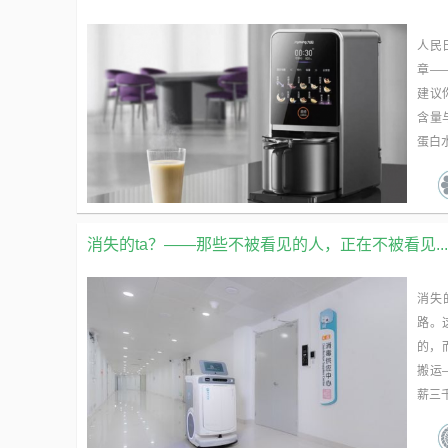
人民
章—
建议
含量
蛋白水
消失的ta？——那些不被看见的人，正在不被看见...
消失
路。
的，
搬运
薪三千