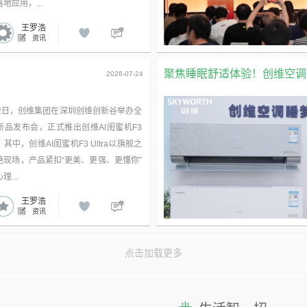
地应用，...
王罗浩
资讯
聚焦睡眠舒适体验！创维空调以全
2026-07-24
22日，创维集团在深圳创维创新谷举办全
新品发布会，正式推出创维AI闺蜜机F3
其中，创维AI闺蜜机F3 Ultra以旗舰之
艳现场，产品紧扣“更美、更强、更懂你”
理...
王罗浩
资讯
点击加载更多
广告