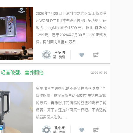
2026年7月28日｜深圳市龙岗区坂田街道星
河WORLD二期1楼先锋科技展厅多功能厅 码
客龙LongMini原价1599元，限时首发价
1299元，已于2026年7月30日11:30正式发
售。同时面向首批10万名...
王罗浩
资讯
：轻音破壁、营养翻倍
2026-07-29
家里那台老破壁机是不是又在角落吃灰了？
每次想用，脑子里就自动播放它“电钻启动”般
的轰鸣，再想想打完满嘴的豆渣和洗杯子的
痛苦，算了，还是外面买一杯吧。不合适的
机器买回来吃灰，...
孔小果
评测