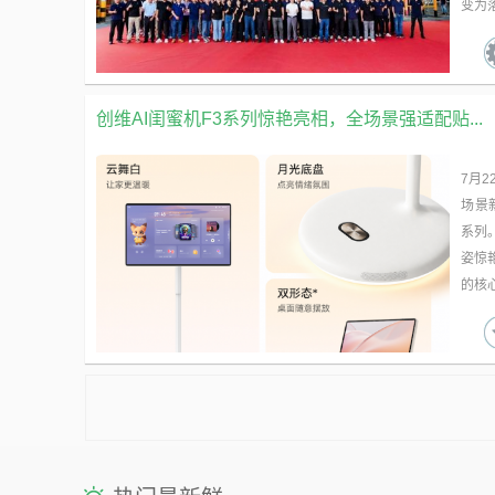
变为落
创维AI闺蜜机F3系列惊艳亮相，全场景强适配贴...
7月
场景
系列。
姿惊
的核心