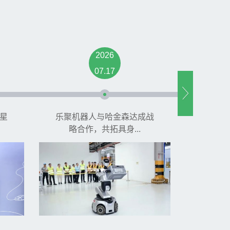
2026
07.17
星
乐聚机器人与哈金森达成战
苹果“收
略合作，共拓具身...