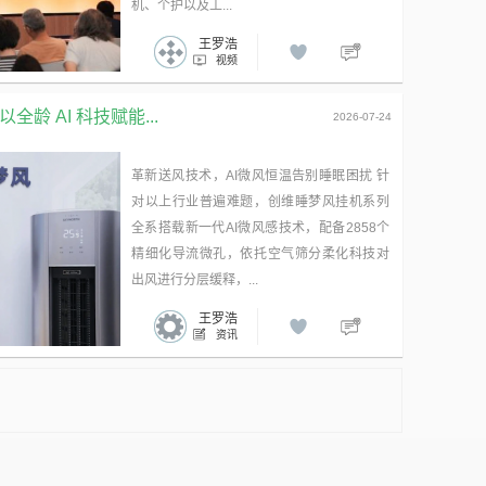
机、个护以及工...
王罗浩
视频
龄 AI 科技赋能...
2026-07-24
革新送风技术，AI微风恒温告别睡眠困扰 针
对以上行业普遍难题，创维睡梦风挂机系列
全系搭载新一代AI微风感技术，配备2858个
精细化导流微孔，依托空气筛分柔化科技对
出风进行分层缓释，...
王罗浩
资讯
广告