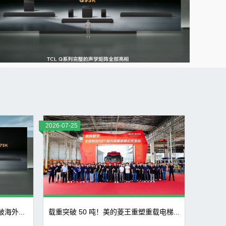
TCL发布Q系列旗舰回音壁：...
王罗浩
026-07-27
来源：原创
广告
2026-07-25
载重突破 50 吨！美的菱王重塑...
王罗浩
026-07-25
来源：原创
海外...
载重突破 50 吨！美的菱王重塑重载电梯...