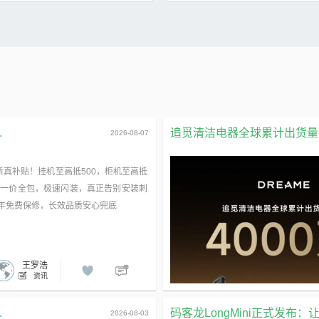
日发表了一篇引发广泛关注的文章——
7月27日，全球Soundbar出货量领先
1
2026-07-21
估了很多年的饮品，真的建议...
发布Q系列高端回音壁Q95K、Q85K...
了解更多
了解更多
2
.
追觅清洁电器全球累计出货量破4
2026-08-07
C“共赢金砖”论坛发布“智用•人...
香港生产力促进局再度亮相“2026世
”论坛由中国—金砖国家人工智能发展与
为期四天（7月17至20日）的“2026
新真补贴！挂机至高抵500，柜机至高抵
中国信息通信研究院主办，...
大会暨人工智能全球治理高级别会议”（W.
00 一价全包，极速闪装，真正告别安装刺
十年免费保修，长效品质安心兜底
了解更多
了解更多
王罗浩
资讯
.
码客龙LongMini正式发布：让A
2026-08-03