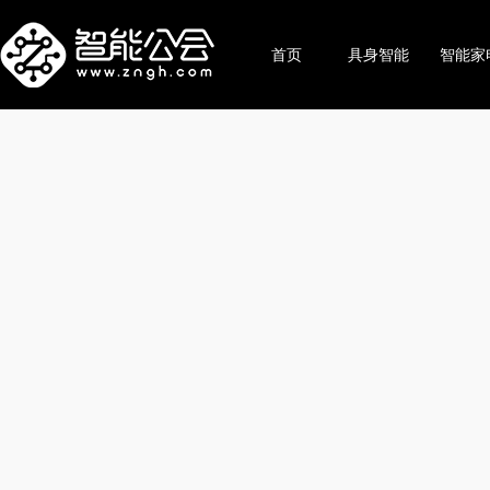
首页
具身智能
智能家