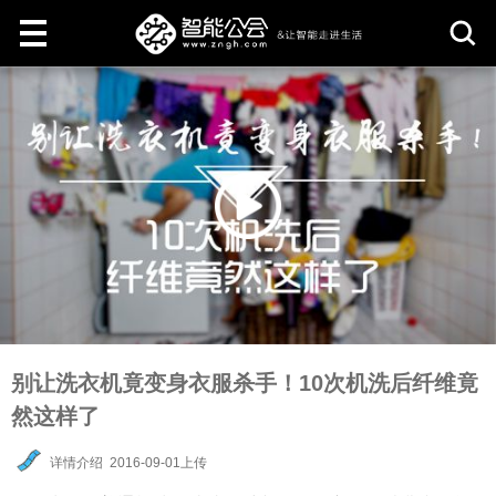
取
消
别让洗衣机竟变身衣服杀手！10次机洗后纤维竟
然这样了
详情介绍
2016-09-01上传