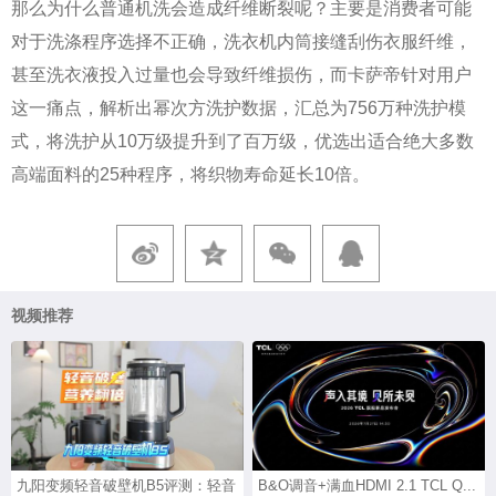
那么为什么普通机洗会造成纤维断裂呢？主要是消费者可能
对于洗涤程序选择不正确，洗衣机内筒接缝刮伤衣服纤维，
甚至洗衣液投入过量也会导致纤维损伤，而卡萨帝针对用户
这一痛点，解析出幂次方洗护数据，汇总为756万种洗护模
式，将洗护从10万级提升到了百万级，优选出适合绝大多数
高端面料的25种程序，将织物寿命延长10倍。
视频推荐
九阳变频轻音破壁机B5评测：轻音
B&O调音+满血HDMI 2.1 TCL Q...