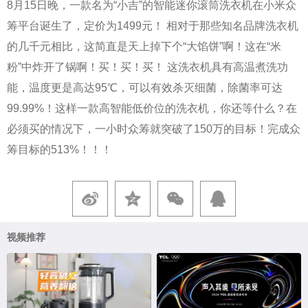
8月15日晚，一款名为“小吉”的智能迷你滚筒洗衣机在小米众
筹平台诞生了，定价为1499元！ 相对于那些知名品牌洗衣机
的几千元相比，这简直是天上掉下个“大馅饼”啊！这在“米
粉”中炸开了锅啊！买！买！买！ 这洗衣机具有高温煮洗功
能，温度更是高达95℃，可以有效杀灭细菌，除菌率可达
99.99%！这样一款高智能低价位的洗衣机，你还等什么？在
必须买的情况下，一小时众筹就突破了150万的目标！完成众
筹目标的513%！！！
视频推荐