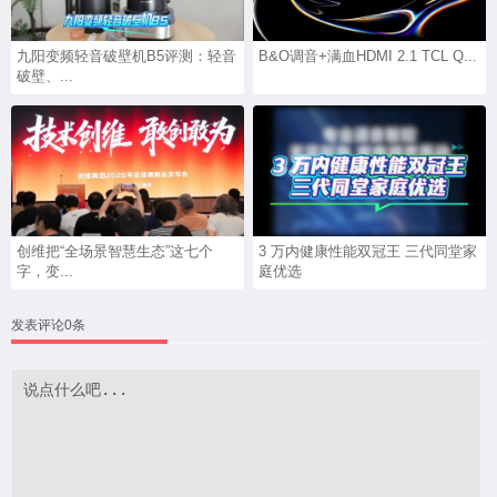
九阳变频轻音破壁机B5评测：轻音
B&O调音+满血HDMI 2.1 TCL Q...
破壁、...
创维把“全场景智慧生态”这七个
3 万内健康性能双冠王 三代同堂家
字，变...
庭优选
发表评论0条