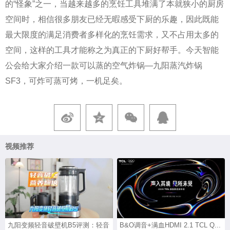
的“怪象”之一，当越来越多的烹饪工具堆满了本就狭小的厨房
空间时，相信很多朋友已经无暇感受下厨的乐趣，因此既能
最大限度的满足消费者多样化的烹饪需求，又不占用太多的
空间，这样的工具才能称之为真正的下厨好帮手。今天智能
公会给大家介绍一款可以蒸的空气炸锅—九阳蒸汽炸锅
SF3，可炸可蒸可烤，一机足矣。
视频推荐
九阳变频轻音破壁机B5评测：轻音
B&O调音+满血HDMI 2.1 TCL Q...