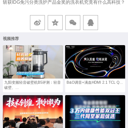
斩获IDG免污分类洗护产品金奖的洗衣机究竟有什么高科技？
视频推荐
九阳变频轻音破壁机B5评测：轻音
B&O调音+满血HDMI 2.1 TCL Q...
破壁、...