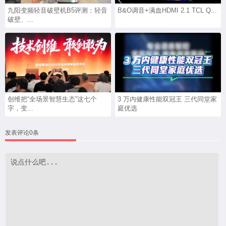
九阳变频轻音破壁机B5评测：轻音
B&O调音+满血HDMI 2.1 TCL Q...
破壁、...
创维把“全场景智慧生态”这七个
3 万内健康性能双冠王 三代同堂家
字，变...
庭优选
发表评论0条