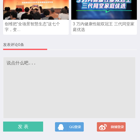
创维把“全场景智慧生态”这七个
3 万内健康性能双冠王 三代同堂家
字，变...
庭优选
发表评论0条
发 表