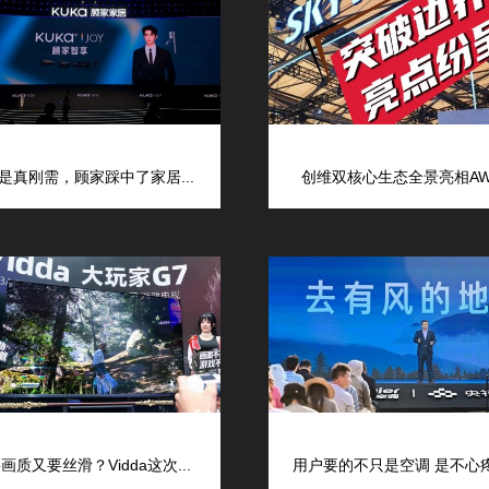
是真刚需，顾家踩中了家居...
创维双核心生态全景亮相AWE
画质又要丝滑？Vidda这次...
用户要的不只是空调 是不心疼的