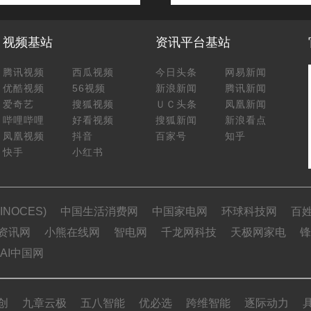
视频基站
资讯平台基站
腾讯视频
西瓜视频
今日头条
网易新闻
优酷视频
56视频
新浪新闻
腾讯新闻
爱奇艺
搜狐视频
ＵＣ头条
凤凰新闻
哔哩哔哩
好看视频
搜狐新闻
新浪看点
凤凰视频
抖音
百家号
知乎
快手
小红书
NOCES)
中国生活消费网
中国家电网
环球科技网
百
资讯网
小熊在线网
智电网
千龙网科技
天极网家电
锋
AI中国网
创
九章云极
五八智能
优必选
跨维智能
逐际动力