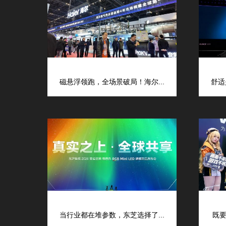
磁悬浮领跑，全场景破局！海尔...
舒适
当行业都在堆参数，东芝选择了...
既要