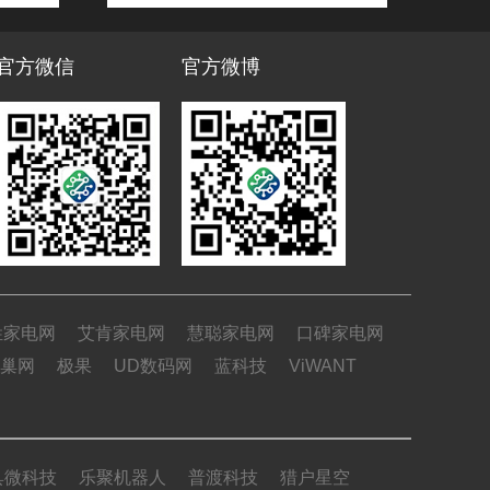
官方微信
官方微博
姓家电网
艾肯家电网
慧聪家电网
口碑家电网
巢网
极果
UD数码网
蓝科技
ViWANT
具微科技
乐聚机器人
普渡科技
猎户星空