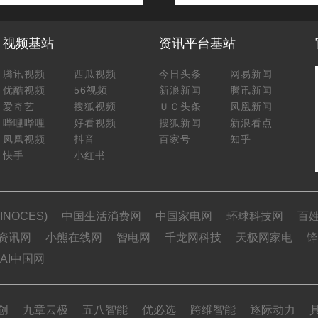
视频基站
资讯平台基站
腾讯视频
西瓜视频
今日头条
网易新闻
优酷视频
56视频
新浪新闻
腾讯新闻
爱奇艺
搜狐视频
ＵＣ头条
凤凰新闻
哔哩哔哩
好看视频
搜狐新闻
新浪看点
凤凰视频
抖音
百家号
知乎
快手
小红书
NOCES)
中国生活消费网
中国家电网
环球科技网
百
资讯网
小熊在线网
智电网
千龙网科技
天极网家电
锋
AI中国网
创
九章云极
五八智能
优必选
跨维智能
逐际动力