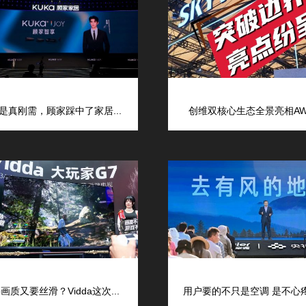
是真刚需，顾家踩中了家居...
创维双核心生态全景亮相AWE
画质又要丝滑？Vidda这次...
用户要的不只是空调 是不心疼的