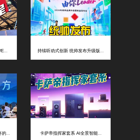
...
持续听劝式创新 统帅发布升级版...
...
卡萨帝指挥家套系 AI全景智能...