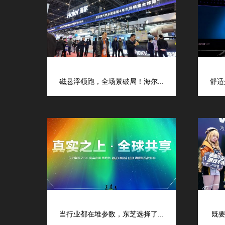
磁悬浮领跑，全场景破局！海尔...
舒适
当行业都在堆参数，东芝选择了...
既要