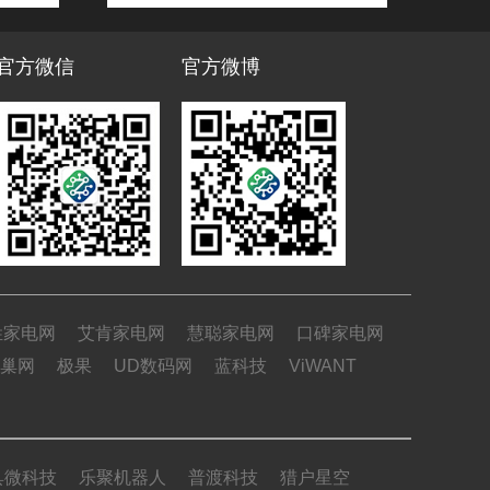
官方微信
官方微博
姓家电网
艾肯家电网
慧聪家电网
口碑家电网
巢网
极果
UD数码网
蓝科技
ViWANT
具微科技
乐聚机器人
普渡科技
猎户星空