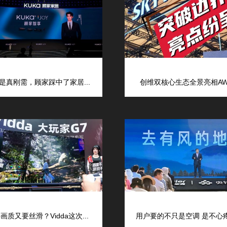
是真刚需，顾家踩中了家居...
创维双核心生态全景亮相AWE
画质又要丝滑？Vidda这次...
用户要的不只是空调 是不心疼的