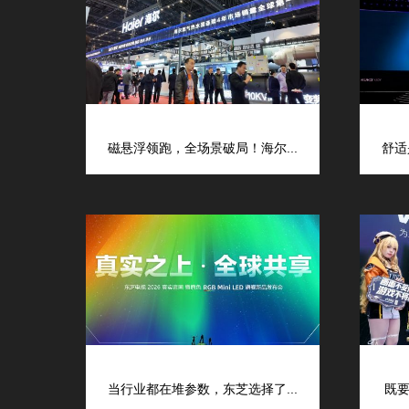
磁悬浮领跑，全场景破局！海尔...
舒适
当行业都在堆参数，东芝选择了...
既要