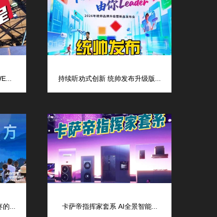
...
持续听劝式创新 统帅发布升级版...
...
卡萨帝指挥家套系 AI全景智能...