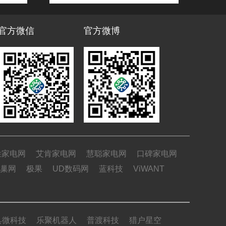
官方微信
官方微博
姓家电网
艾肯家电网
慧聪家电网
口碑家电网
巢网
极果
UD数码网
蓝科技
ViWANT
具微科技
乐聚机器人
普渡科技
猎户星空