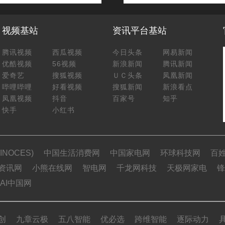
视频基站
资讯平台基站
腾讯视频
西瓜视频
今日头条
网易新闻
优酷视频
56视频
新浪新闻
腾讯新闻
爱奇艺
搜狐视频
ＵＣ头条
凤凰新闻
哔哩哔哩
好看视频
搜狐新闻
新浪看点
凤凰视频
抖音
百家号
知乎
快手
小红书
NOCES)
中国生活消费网
中国家电网
环球科技网
百
资讯网
小熊在线网
智电网
千龙网科技
天极网家电
锋
AI中国网
创
九章云极
五八智能
优必选
跨维智能
逐际动力