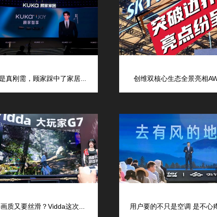
是真刚需，顾家踩中了家居...
创维双核心生态全景亮相AWE
画质又要丝滑？Vidda这次...
用户要的不只是空调 是不心疼的