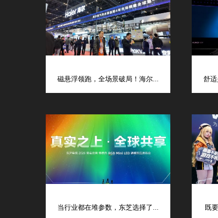
磁悬浮领跑，全场景破局！海尔...
舒适
当行业都在堆参数，东芝选择了...
既要