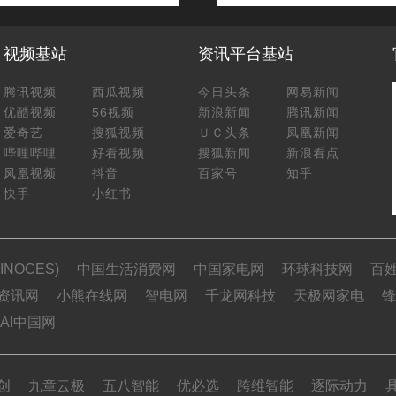
视频基站
资讯平台基站
腾讯视频
西瓜视频
今日头条
网易新闻
优酷视频
56视频
新浪新闻
腾讯新闻
爱奇艺
搜狐视频
ＵＣ头条
凤凰新闻
哔哩哔哩
好看视频
搜狐新闻
新浪看点
凤凰视频
抖音
百家号
知乎
快手
小红书
NOCES)
中国生活消费网
中国家电网
环球科技网
百
资讯网
小熊在线网
智电网
千龙网科技
天极网家电
锋
AI中国网
创
九章云极
五八智能
优必选
跨维智能
逐际动力