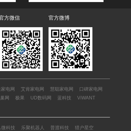
官方微信
官方微博
姓家电网
艾肯家电网
慧聪家电网
口碑家电网
巢网
极果
UD数码网
蓝科技
ViWANT
具微科技
乐聚机器人
普渡科技
猎户星空