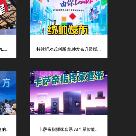
...
持续听劝式创新 统帅发布升级版...
...
卡萨帝指挥家套系 AI全景智能...