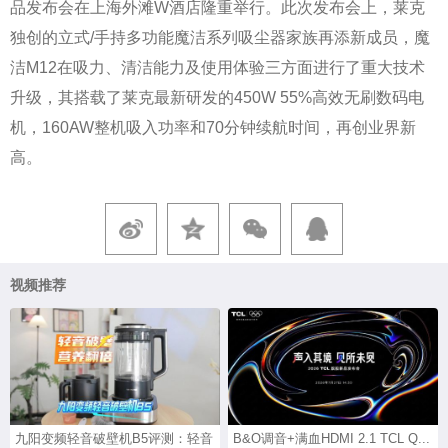
品发布会在上海外滩W酒店隆重举行。此次发布会上，莱克
独创的立式/手持多功能魔洁系列吸尘器家族再添新成员，魔
洁M12在吸力、清洁能力及使用体验三方面进行了重大技术
升级，其搭载了莱克最新研发的450W 55%高效无刷数码电
机，160AW整机吸入功率和70分钟续航时间，再创业界新
高。
视频推荐
九阳变频轻音破壁机B5评测：轻音
B&O调音+满血HDMI 2.1 TCL Q...