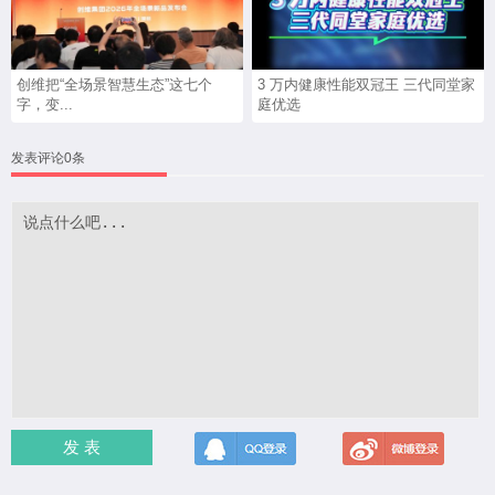
创维把“全场景智慧生态”这七个
3 万内健康性能双冠王 三代同堂家
字，变...
庭优选
发表评论0条
发 表