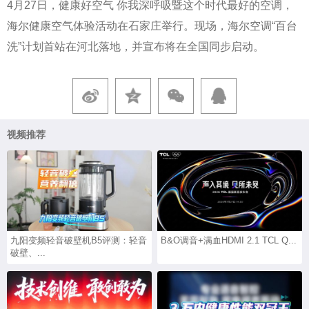
4月27日，健康好空气 你我深呼吸暨这个时代最好的空调，
海尔健康空气体验活动在石家庄举行。现场，海尔空调“百台
洗”计划首站在河北落地，并宣布将在全国同步启动。
视频推荐
九阳变频轻音破壁机B5评测：轻音
B&O调音+满血HDMI 2.1 TCL Q...
破壁、...